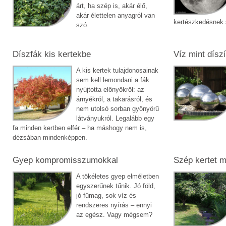
árt, ha szép is, akár élő,
akár élettelen anyagról van
kertészkedésnek 
szó.
Díszfák kis kertekbe
Víz mint dísz
A kis kertek tulajdonosainak
sem kell lemondani a fák
nyújtotta előnyökről: az
árnyékról, a takarásról, és
nem utolsó sorban gyönyörű
látványukról. Legalább egy
fa minden kertben elfér – ha máshogy nem is,
dézsában mindenképpen.
Gyep kompromisszumokkal
Szép kertet m
A tökéletes gyep elméletben
egyszerűnek tűnik. Jó föld,
jó fűmag, sok víz és
rendszeres nyírás – ennyi
az egész. Vagy mégsem?