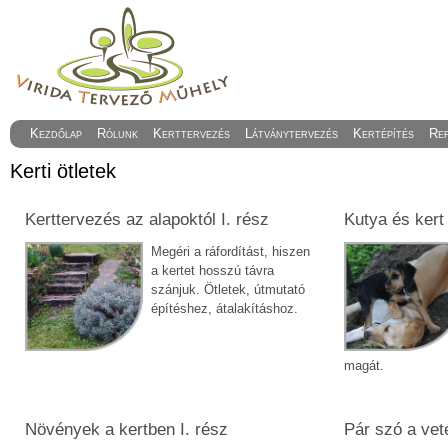
Kezdőlap
Rólunk
Kerttervezés
Látványtervezés
Kertépítés
Re
Kerti ötletek
Kerttervezés az alapoktól I. rész
Kutya és kert
Megéri a ráfordítást, hiszen
a kertet hosszú távra
szánjuk. Ötletek, útmutató
építéshez, átalakításhoz.
magát.
Növények a kertben I. rész
Pár szó a vet