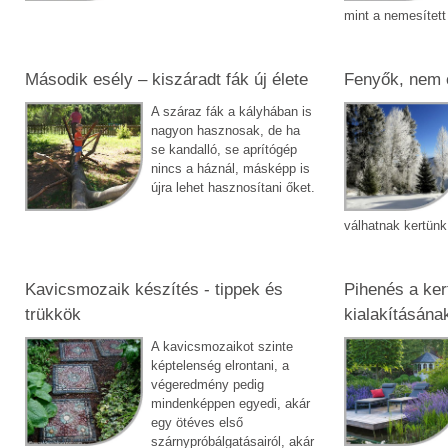
mint a nemesített 
Második esély – kiszáradt fák új élete
Fenyők, nem 
A száraz fák a kályhában is
nagyon hasznosak, de ha
se kandalló, se aprítógép
nincs a háznál, másképp is
újra lehet hasznosítani őket.
válhatnak kertünk
Kavicsmozaik készítés - tippek és
Pihenés a ker
trükkök
kialakításána
A kavicsmozaikot szinte
képtelenség elrontani, a
végeredmény pedig
mindenképpen egyedi, akár
egy ötéves első
szárnypróbálgatásairól, akár