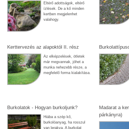
Eltérő adottságok, eltérő
ízlések. De a kő minden
kertben megjelenhet
valahogy.
Kerttervezés az alapoktól II. rész
Burkolattípuso
Az elképzelések, ötletek
már megvannak, jöhet a
munka nehezebb része, a
megfelelő forma kialakítása.
Burkolatok - Hogyan burkoljunk?
Madarat a ker
párkányra)
Hiába a szép kő,
burkolóanyag, ha rosszul
van lerakva. A burkolat