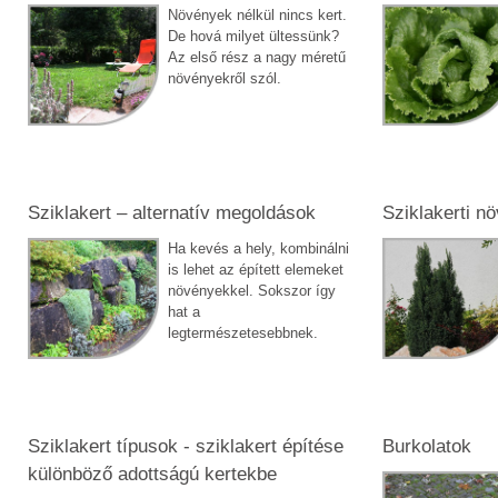
Növények nélkül nincs kert.
De hová milyet ültessünk?
Az első rész a nagy méretű
növényekről szól.
Sziklakert – alternatív megoldások
Sziklakerti n
Ha kevés a hely, kombinálni
is lehet az épített elemeket
növényekkel. Sokszor így
hat a
legtermészetesebbnek.
Sziklakert típusok - sziklakert építése
Burkolatok
különböző adottságú kertekbe