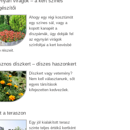
nyári virágok – a kert színes
gészítői
Ahogy egy régi kosztümöt
egy színes sál, vagy a
kopott kanapét a
díszpárnák, úgy dobják fel
az egynyári virágok
színfoltjai a kert kevésbé
 részeit.
znos díszkert – díszes haszonkert
Díszkert vagy vetemény?
Nem kell választanunk, sőt
egyes társítások
kifejezetten kedvezőek.
t a teraszon
Egy jól kialakított terasz
szinte teljes értékű kertként