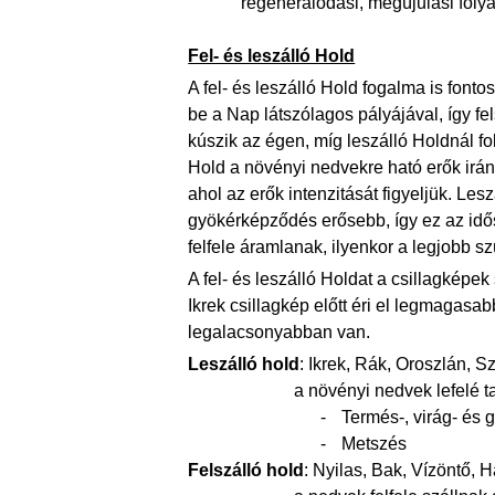
regenerálódási, megújulási folya
Fel- és leszálló Hold
A fel- és leszálló Hold fogalma is font
be a Nap látszólagos pályájával, így f
kúszik az égen, míg leszálló Holdnál fok
Hold a növényi nedvekre ható erők irán
ahol az erők intenzitását figyeljük. Les
gyökérképződés erősebb, így ez az idő
felfele áramlanak, ilyenkor a legjobb sz
A fel- és leszálló Holdat a csillagkép
Ikrek csillagkép előtt éri el legmagasab
legalacsonyabban van.
Leszálló hold
: Ikrek, Rák, Oroszlán, S
a növényi nedvek lefelé 
-
Termés-, virág- és
-
Metszés
Felszálló hold
: Nyilas, Bak, Vízöntő, H