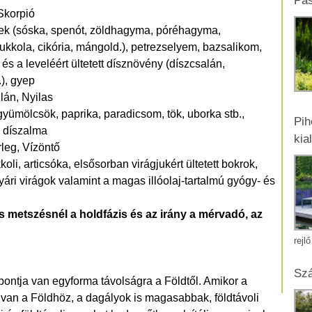
Pas
 Skorpió
gek (sóska, spenót, zöldhagyma, póréhagyma,
 rukkola, cikória, mángold.), petrezselyem, bazsalikom,
s a leveléért ültetett dísznövény (díszcsalán,
.), gyep
lán, Nyilas
gyümölcsök, paprika, paradicsom, tök, uborka stb.,
Pih
. díszalma
kia
leg, Vízöntő
kkoli, articsóka, elsősorban virágjukért ültetett bokrok,
ári virágok valamint a magas illóolaj-tartalmú gyógy- és
s metszésnél a holdfázis és az irány a mérvadó, az
rejl
Szá
pontja van egyforma távolságra a Földtől. Amikor a
van a Földhöz, a dagályok is magasabbak, földtávoli