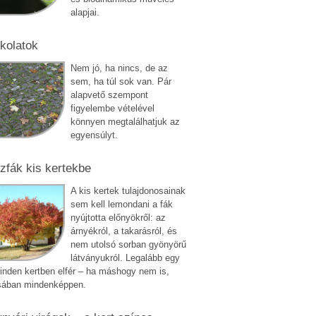
alapjai.
kolatok
Nem jó, ha nincs, de az
sem, ha túl sok van. Pár
alapvető szempont
figyelembe vételével
könnyen megtalálhatjuk az
egyensúlyt.
zfák kis kertekbe
A kis kertek tulajdonosainak
sem kell lemondani a fák
nyújtotta előnyökről: az
árnyékról, a takarásról, és
nem utolsó sorban gyönyörű
látványukról. Legalább egy
inden kertben elfér – ha máshogy nem is,
sában mindenképpen.