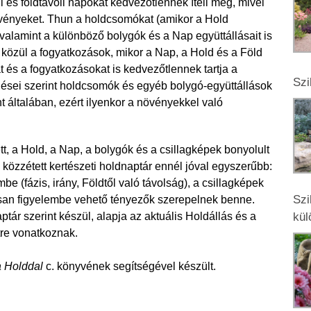
i és földtávoli napokat kedvezőtlennek ítéli meg, mivel
övényeket. Thun a holdcsomókat (amikor a Hold
 valamint a különböző bolygók és a Nap együttállásait is
közül a fogyatkozások, mikor a Nap, a Hold és a Föld
és a fogyatkozásokat is kedvezőtlennek tartja a
Szi
ései szerint holdcsomók és egyéb bolygó-együttállások
általában, ezért ilyenkor a növényekkel való
t, a Hold, a Nap, a bolygók és a csillagképek bonyolult
 közzétett kertészeti holdnaptár ennél jóval egyszerűbb:
be (fázis, irány, Földtől való távolság), a csillagképek
Szi
san figyelembe vehető tényezők szerepelnek benne.
tár szerint készül, alapja az aktuális Holdállás és a
kül
tre vonatkoznak.
a Holddal
c. könyvének segítségével készült.