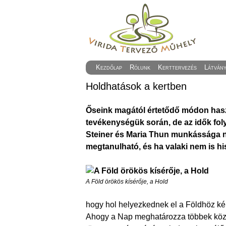
Kezdőlap
Rólunk
Kerttervezés
Látván
Holdhatások a kertben
Őseink magától értetődő módon haszn
tevékenységük során, de az idők fo
Steiner és Maria Thun munkássága n
megtanulható, és ha valaki nem is hi
A Föld örökös kísérője, a Hold
hogy hol helyezkednek el a Földhöz kép
Ahogy a Nap meghatározza többek közöt