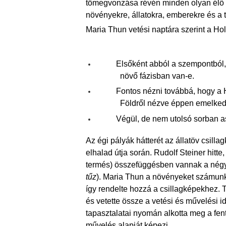
tömegvonzása révén minden olyan élő és
növényekre, állatokra, emberekre és a ta
Maria Thun vetési naptára szerint a Ho
Elsőként abból a szempontból, 
növő fázisban van-e.
Fontos nézni továbbá, hogy a H
Földről nézve éppen emelkedi
Végül, de nem utolsó sorban as
Az égi pályák hátterét az állatöv csilla
elhalad útja során. Rudolf Steiner hitte
termés) összefüggésben vannak a nég
tűz
). Maria Thun a növényeket számunk
így rendelte hozzá a csillagképekhez. 
és vetette össze a vetési és művelési i
tapasztalatai nyomán alkotta meg a fent
művelés alapját képezi.