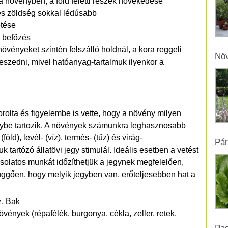
 a növényben, a föld feletti részek növekedése
és zöldség sokkal lédúsabb
etése
, befőzés
övényeket szintén felszálló holdnál, a kora reggeli
Növ
szedni, mivel hatóanyag-tartalmuk ilyenkor a
olta és figyelembe is vette, hogy a növény milyen
 jegybe tartozik. A növények számunkra leghasznosabb
öld), levél- (víz), termés- (tűz) és virág-
Pár
 tartózó állatövi jegy stimulál. Ideális esetben a vetést
olatos munkát időzíthetjük a jegynek megfelelően,
függően, hogy melyik jegyben van, erőteljesebben hat a
z, Bak
övények (répafélék, burgonya, cékla, zeller, retek,