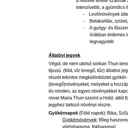
a nedvek felfele szállnak
intenzívebb, a gyümölcs 
-
Levélnövények ült
-
Betakarítás, szüret
-
A gyógy- és fűszern
órákban érdemes le
legnagyobb
Állatövi jegyek
Végül, de nem utolsó sorban Thun besor
típusú
(föld, víz levegő, tűz) állatövi
részét tekintve megkülönböztet gyökér- (f
(levegő)növényeket, melyeket a hozzájuk
és minden, az egyes növényekkel kapcs
mivel Maria Thun szerint a Hold, attól 
jegyhez tartozó növényi részre.
Gyökérnapok
(Föld napok): Bika, Szű
Gyökérnövények
: főleg haszonn
vöröshagyma, fokhagyma)