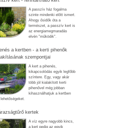
szív kert - fenntartható kert
A passzív ház fogalma
szinte mindenki előtt ismert.
Ahogy ősidők óta a
természet, a passzív kert is
az energiamegmaradás
elvén "működik".
enés a kertben - a kerti pihenők
lakításának szempontjai
A kert a pihenés,
kikapcsolódás egyik legfőbb
színtere. Egy, vagy akár
több jól kialakított kerti
pihenővel még jobban
kihasználhatjuk a kertben
ő lehetőségeket.
razságtűrő kertek
A víz egyre nagyobb kincs,
a kert pedig az egyik