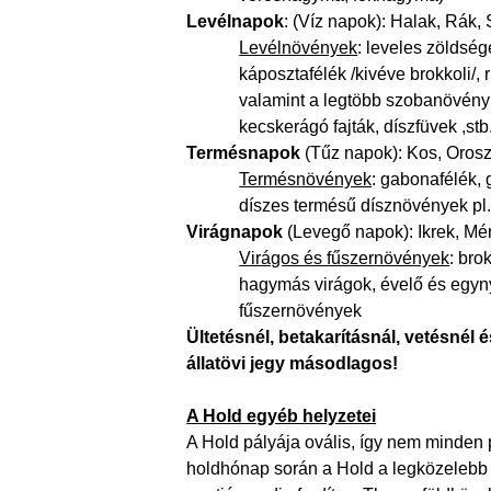
Levélnapok
: (Víz napok): Halak, Rák,
Levélnövények
: leveles zöldsé
káposztafélék /kivéve brokkoli/,
valamint a legtöbb szobanövény é
kecskerágó fajták, díszfüvek ,stb
Termésnapok
(Tűz napok): Kos, Orosz
Termésnövények
: gabonafélék, 
díszes termésű dísznövények pl
Virágnapok
(Levegő napok): Ikrek, Mér
Virágos és fűszernövények
: bro
hagymás virágok, évelő és egyny
fűszernövények
Ültetésnél, betakarításnál,
vetésnél
é
állatövi jegy másodlagos!
A Hold egyéb helyzetei
A Hold pályája ovális, így nem minden 
holdhónap során a Hold a legközelebb 