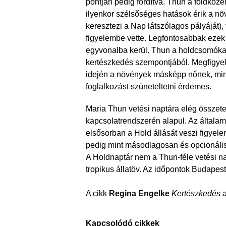
pontján pedig fordítva. Thun a földközel
ilyenkor szélsőséges hatások érik a n
keresztezi a Nap látszólagos pályáját),
figyelembe vette. Legfontosabbak ezek 
egyvonalba kerül. Thun a holdcsomókat 
kertészkedés szempontjából. Megfigyel
idején a növények másképp nőnek, mint 
foglalkozást szüneteltetni érdemes.
Maria Thun vetési naptára elég összetet
kapcsolatrendszerén alapul. Az általam
elsősorban a Hold állását veszi figyelem
pedig mint másodlagosan és opcionáli
A Holdnaptár nem a Thun-féle vetési nap
tropikus állatöv. Az időpontok Budapes
A cikk
Regina Engelke
Kertészkedés 
Kapcsolódó cikkek