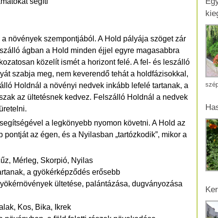
Egy
matokat segíti
kie
os a növények szempontjából. A Hold pályája szöget zár
elszálló ágban a Hold minden éjjel egyre magasabbra
ozatosan közelít ismét a horizont felé. A fel- és leszálló
yát szabja meg, nem keverendő tehát a holdfázisokkal,
szép
zálló Holdnál a növényi nedvek inkább lefelé tartanak, a
szak az ültetésnek kedvez. Felszálló Holdnál a nedvek
Has
üretelni.
ek segítségével a legkönyebb nyomon követni. A Hold az
b pontját az égen, és a Nyilasban „tartózkodik”, mikor a
zűz, Mérleg, Skorpió, Nyilas
tartanak, a gyökérképződés erősebb
 gyökérnövények ültetése, palántázása, dugványozása
Ker
alak, Kos, Bika, Ikrek