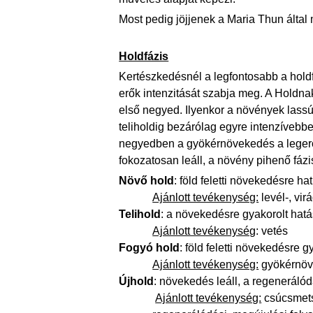
Most pedig jöjjenek a Maria Thun által
Holdfázis
Kertészkedésnél a legfontosabb a holdf
erők intenzitását szabja meg. A Holdna
első negyed. Ilyenkor a növények las
teliholdig bezárólag egyre intenzívebbe
negyedben a gyökérnövekedés a leger
fokozatosan leáll, a növény pihenő fáz
Növő hold
: föld feletti növekedésre ha
Ajánlott tevékenység:
levél-, vi
Telihold
: a növekedésre gyakorolt hat
Ajánlott tevékenység
: vetés
Fogyó hold
: föld feletti növekedésre
Ajánlott tevékenység:
gyökérnövé
Újhold
: növekedés leáll, a regeneráló
Ajánlott tevékenység:
csúcsmets