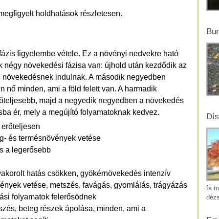
 megfigyelt holdhatások részletesen.
Bur
ázis figyelembe vétele. Ez a növényi nedvekre ható
k négy növekedési fázisa van: újhold után kezdődik az
sú növekedésnek indulnak. A második negyedben
n nő minden, ami a föld felett van. A harmadik
őteljesebb, majd a negyedik negyedben a növekedés
isba ér, mely a megújító folyamatoknak kedvez.
Dís
t erőteljesen
rág- és termésnövények vetése
ás a legerősebb
 gyakorolt hatás csökken, gyökérnövekedés intenzív
nyek vetése, metszés, favágás, gyomlálás, trágyázás
fa m
dási folyamatok felerősödnek
déz
zés, beteg részek ápolása, minden, ami a