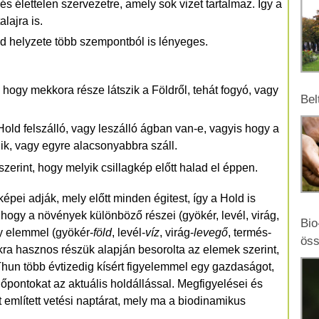
 élettelen szervezetre, amely sok vizet tartalmaz. Így a
lajra is.
ld helyzete több szempontból is lényeges.
hogy mekkora része látszik a Földről, tehát fogyó, vagy
Bel
old felszálló, vagy leszálló ágban van-e, vagyis hogy a
k, vagy egyre alacsonyabbra száll.
zerint, hogy melyik csillagkép előtt halad el éppen.
gképei adják, mely előtt minden égitest, így a Hold is
, hogy a növények különböző részei (gyökér, levél, virág,
Bio
y elemmel (gyökér-
föld
, levél-
víz
, virág-
levegő
, termés-
öss
ra hasznos részük alapján besorolta az elemek szerint,
Thun több évtizedig kísért figyelemmel egy gazdaságot,
dőpontokat az aktuális holdállással. Megfigyelései és
 említett vetési naptárat, mely ma a biodinamikus