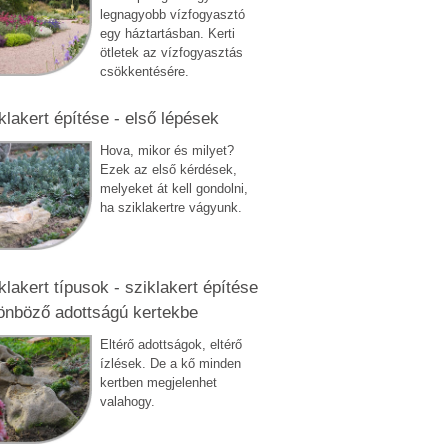
legnagyobb vízfogyasztó
egy háztartásban. Kerti
ötletek az vízfogyasztás
csökkentésére.
klakert építése - első lépések
Hova, mikor és milyet?
Ezek az első kérdések,
melyeket át kell gondolni,
ha sziklakertre vágyunk.
klakert típusok - sziklakert építése
önböző adottságú kertekbe
Eltérő adottságok, eltérő
ízlések. De a kő minden
kertben megjelenhet
valahogy.