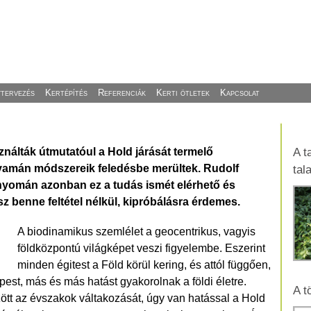
ytervezés
Kertépítés
Referenciák
Kerti ötletek
Kapcsolat
álták útmutatóul a Hold járását termelő
A t
lyamán módszereik feledésbe merültek. Rudolf
tal
yomán azonban ez a tudás ismét elérhető és
sz benne feltétel nélkül, kipróbálásra érdemes.
A biodinamikus szemlélet a geocentrikus, vagyis
földközpontú világképet veszi figyelembe. Eszerint
minden égitest a Föld körül kering, és attól függően,
est, más és más hatást gyakorolnak a földi életre.
A t
t az évszakok váltakozását, úgy van hatással a Hold