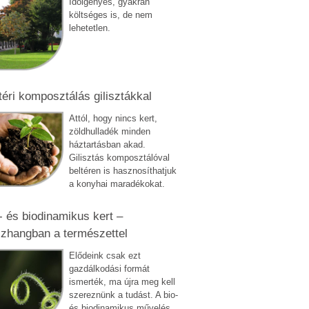
Időigényes, gyakran
költséges is, de nem
lehetetlen.
téri komposztálás gilisztákkal
Attól, hogy nincs kert,
zöldhulladék minden
háztartásban akad.
Gilisztás komposztálóval
beltéren is hasznosíthatjuk
a konyhai maradékokat.
- és biodinamikus kert –
zhangban a természettel
Elődeink csak ezt
gazdálkodási formát
ismerték, ma újra meg kell
szereznünk a tudást. A bio-
és biodinamikus művelés