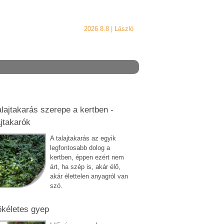
2026.8.8 |
László
alajtakarás szerepe a kertben -
ajtakarók
A talajtakarás az egyik
legfontosabb dolog a
kertben, éppen ezért nem
árt, ha szép is, akár élő,
akár élettelen anyagról van
szó.
ökéletes gyep