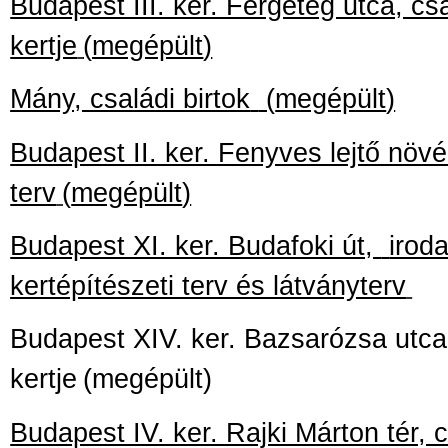
Budapest III. ker. Fergeteg utca, cs
kertje
(
megépült
)
Mány, családi birtok
(
megépült
)
Budapest II. ker. Fenyves lejtő növé
terv
(
megépült
)
Budapest XI. ker. Budafoki út,
irod
kertépítészeti terv és látványterv
Budapest XIV. ker. Bazsarózsa utca
kertje
(
megépült)
Budapest IV. ker. Rajki Márton tér, 