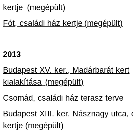
kertje
(
megépült
)
Fót, családi ház kertje
(
megépült
)
2013
Budapest XV. ker., Madárbarát kert
kialakítása
(
megépült
)
Csomád, családi ház terasz terve
Budapest XIII. ker. Násznagy utca, 
kertje
(megépült)