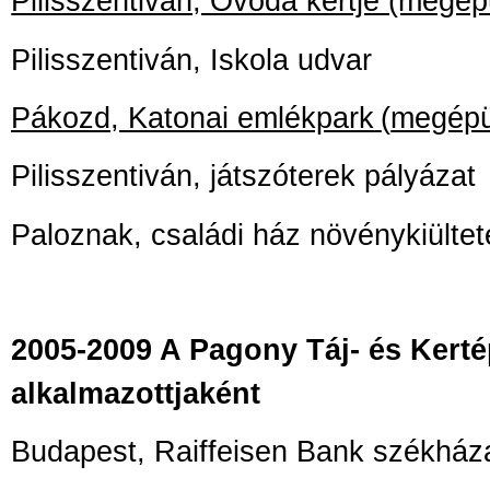
Pilisszentiván, Óvoda kertje (megépü
Pilisszentiván, Iskola udvar
Pákozd, Katonai emlékpark
(
megépü
Pilisszentiván, játszóterek pályázat
Paloznak, családi ház növénykiültet
2005-2009 A Pagony Táj- és Kerté
alkalmazottjaként
Budapest, Raiffeisen Bank székház