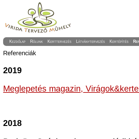
Kezdőlap
Rólunk
Kerttervezés
Látványtervezés
Kertépítés
Re
Referenciák
2019
Meglepetés magazin, Virágok&kert
2018