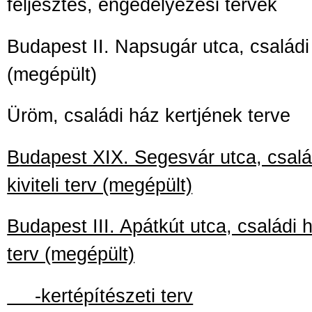
feljesztés, engedélyezési tervek
Budapest II. Napsugár utca, családi
(megépült)
Üröm, családi ház kertjének terve
B
udapest XIX. Segesvár utca, család
kiviteli terv (megépült)
Budapest III. Apátkút utca, családi há
terv (megépült)
-kertépítészeti terv