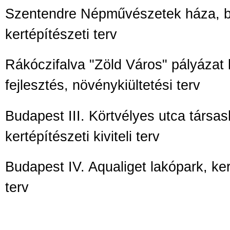
Szentendre Népművészetek háza, be
kertépítészeti terv
Rákóczifalva "Zöld Város" pályázat 
fejlesztés, növénykiültetési terv
Budapest III. Körtvélyes utca társas
kertépítészeti kiviteli terv
Budapest IV. Aqualiget lakópark, kert
terv