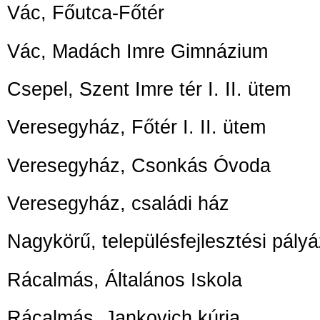
Vác, Főutca-Főtér
Vác, Madách Imre Gimnázium
Csepel, Szent Imre tér I. II. ütem
Veresegyház, Főtér I. II. ütem
Veresegyház, Csonkás Óvoda
Veresegyház, családi ház
Nagykörű, településfejlesztési pály
Rácalmás, Általános Iskola
Rácalmás, Jankovich kúria