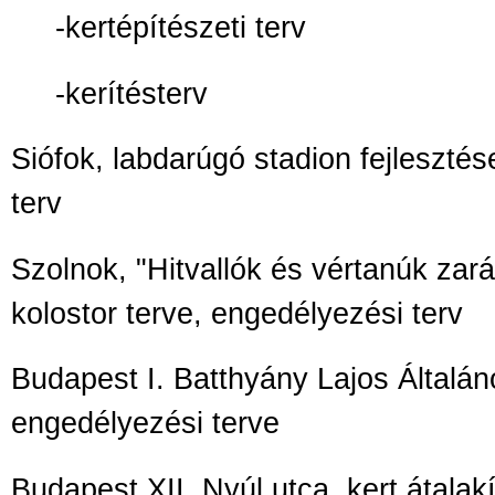
-kertépítészeti terv
-kerítésterv
Siófok, labdarúgó stadion fejleszté
terv
Szolnok, "Hitvallók és vértanúk zar
kolostor terve, engedélyezési terv
Budapest I. Batthyány Lajos Általán
engedélyezési terve
Budapest XII. Nyúl utca, kert átalakí