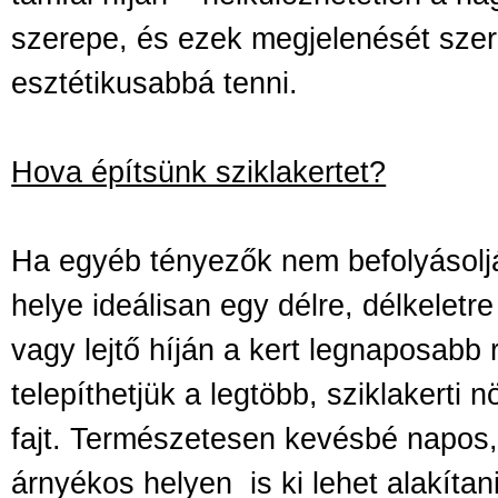
szerepe, és ezek megjelenését sze
esztétikusabbá tenni.
Hova építsünk sziklakertet?
Ha egyéb tényezők nem befolyásoljá
helye ideálisan egy délre, délkeletre
vagy lejtő híján a kert legnaposabb 
telepíthetjük a legtöbb, sziklakerti 
fajt. Természetesen kevésbé napos,
árnyékos helyen
is ki lehet alakítan