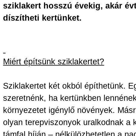
sziklakert hosszú évekig, akár év
díszítheti kertünket.
Miért építsünk sziklakertet?
Sziklakertet két okból építhetünk. E
szeretnénk, ha kertünkben lennének 
környezetet igénylő növények. Másr
olyan terepviszonyok uralkodnak a 
támfal híján – nélkülözhetetlen a na