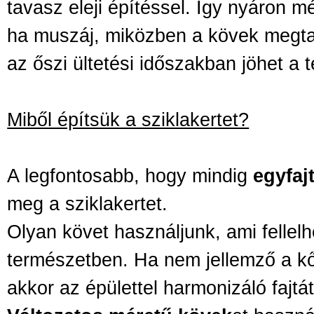
tavasz eleji építéssel. Így nyáron 
ha muszáj, miközben a kövek megtal
az őszi ültetési időszakban jöhet a t
Miből építsük a sziklakertet?
A legfontosabb, hogy mindig
egyfaj
meg a sziklakertet.
Olyan követ használjunk, ami fellel
természetben. Ha nem jellemző a kő
akkor az épülettel harmonizáló fajtá