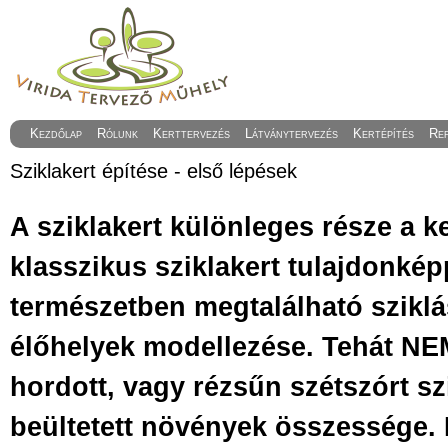
Kezdőlap
Rólunk
Kerttervezés
Látványtervezés
Kertépítés
Re
Sziklakert építése - első lépések
A sziklakert különleges része a k
klasszikus sziklakert tulajdonké
természetben megtalálható sziklá
élőhelyek modellezése. Tehát N
hordott, vagy rézsűn szétszórt sz
beültetett növények összessége. 