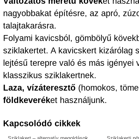
Változatos méretű kövek
et haszná
nagyobbakat építésre, az apró, zúzo
talajtakarásra.
Folyami kavicsból, gömbölyű kövekb
sziklakertet. A kavicskert kizárólag
lejtésű terepre való és más igényei 
klasszikus sziklakertnek.
Laza, vízáteresztő
(homokos, töme
földkeverék
et használjunk.
Kapcsolódó cikkek
Sziklakert – alternatív megoldások
Sziklakerti n