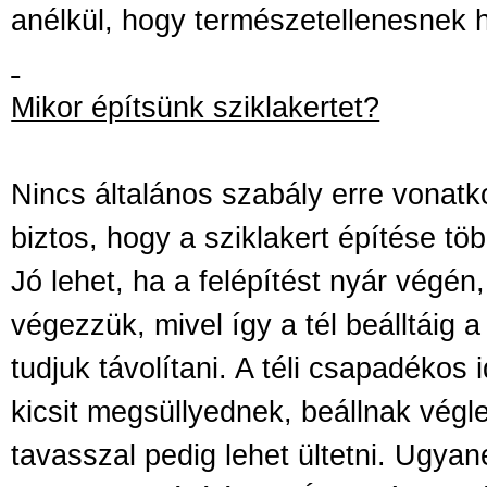
anélkül, hogy természetellenesnek 
Mikor építsünk sziklakertet?
Nincs általános szabály erre vonatk
biztos, hogy a sziklakert építése tö
Jó lehet, ha a felépítést nyár végén,
végezzük, mivel így a tél beálltáig 
tudjuk távolítani. A téli csapadéko
kicsit megsüllyednek, beállnak végl
tavasszal pedig lehet ültetni. Ugyan