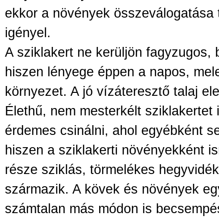
ekkor a növények összeválogatása t
igényel.
A sziklakert ne kerüljön fagyzugos, b
hiszen lényege éppen a napos, mel
környezet. A jó vízáteresztő talaj e
Élethű, nem mesterkélt sziklakertet 
érdemes csinálni, ahol egyébként se
hiszen a sziklakerti növényekként i
része sziklás, törmelékes hegyvidék
származik. A kövek és növények eg
számtalan más módon is becsempés