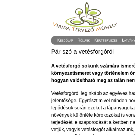
Kezdőlap
Rólunk
Kerttervezés
Látván
Pár szó a vetésforgóról
A vetésforgó sokunk számára ismerős
környezetismeret vagy történelem ór
hogyan valósítható meg az talán ne
Vetésforgóról leginkább az egyéves h
jelentősége. Egyrészt mivel minden nö
fejlődésük során ezeket a tápanyagokat 
növények különféle kórokozókat is von
terjedését, elszaporodását a kertben 
vetjük, vagyis vetésforgót alkalmazunk,