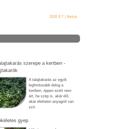
2026.8.7 |
Ibolya
alajtakarás szerepe a kertben -
ajtakarók
A talajtakarás az egyik
legfontosabb dolog a
kertben, éppen ezért nem
árt, ha szép is, akár élő,
akár élettelen anyagról van
szó.
ökéletes gyep