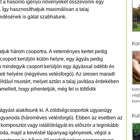
hát a hasonló igényű növényeket összevonni egy
 Így hasznosíthatjuk maximálisan a talaj
jedésének is gátat szabhatunk.
Kom
hatjuk három csoportra. A veteményes kertet pedig
csoport kerüljön külön helyre, egy ágyás pedig
 mindegyik csoport kerüljön egy ágyással odébb és
deti helyére (négyéves vetésforgó). Az üresen maradt
dául mustárt, melyet aztán a talaj javítása érdekében
ellett, hogy pihentetjük, még fel is töltődik
komp
végb
kom
 ágyást alakítsunk ki. A zöldségcsoportok ugyanúgy
Kut
ugyanoda (hároméves vetésforgó). Ebben az esetben az
omposztot vagy istállótrágyát és először a leginkább
oda, majd a kevésbé tápanyag-igényesek, végül a