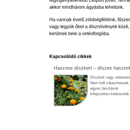
legingénytelenebb csoport jöhet. Term
akkor mindhárom ágyásba tehetünk.
Ha vannak évelő zöldségféléink, fűsze
vagy tegyük őket a dísznövények közé,
kerülnek bele a vetésforgóba.
Kapcsolódó cikkek
Hasznos díszkert – díszes haszon
Díszkert vagy vetemén
Nem kell választanunk,
egyes társítások
kifejezetten kedvezőek