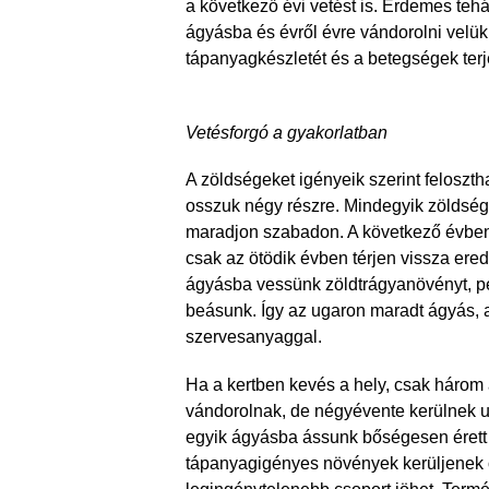
a következő évi vetést is. Érdemes te
ágyásba és évről évre vándorolni velük.
tápanyagkészletét és a betegségek ter
Vetésforgó a gyakorlatban
A zöldségeket igényeik szerint feloszt
osszuk négy részre. Mindegyik zöldség
maradjon szabadon. A következő évben
csak az ötödik évben térjen vissza ere
ágyásba vessünk zöldtrágyanövényt, pél
beásunk. Így az ugaron maradt ágyás, am
szervesanyaggal.
Ha a kertben kevés a hely, csak három
vándorolnak, de négyévente kerülnek 
egyik ágyásba ássunk bőségesen érett k
tápanyagigényes növények kerüljenek 