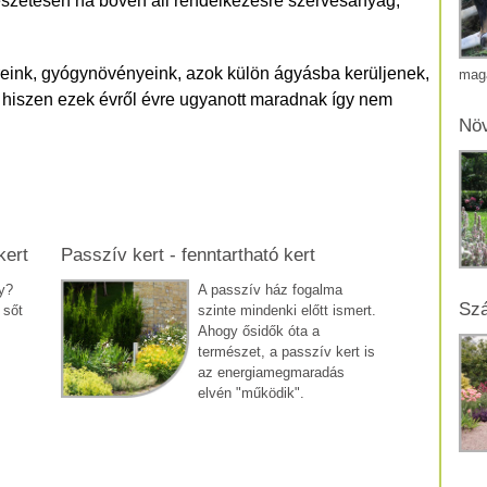
észetesen ha bőven áll rendelkezésre szervesanyag,
reink, gyógynövényeink, azok külön ágyásba kerüljenek,
mag
 hiszen ezek évről évre ugyanott maradnak így nem
Növ
kert
Passzív kert - fenntartható kert
y?
A passzív ház fogalma
Szá
 sőt
szinte mindenki előtt ismert.
Ahogy ősidők óta a
.
természet, a passzív kert is
az energiamegmaradás
elvén "működik".