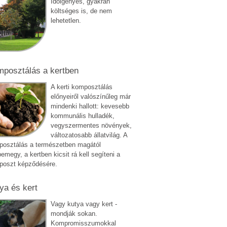
Időigényes, gyakran
költséges is, de nem
lehetetlen.
posztálás a kertben
A kerti komposztálás
előnyeiről valószínűleg már
mindenki hallott: kevesebb
kommunális hulladék,
vegyszermentes növények,
változatosabb állatvilág. A
osztálás a természetben magától
emegy, a kertben kicsit rá kell segíteni a
poszt képződésére.
ya és kert
Vagy kutya vagy kert -
mondják sokan.
Kompromisszumokkal