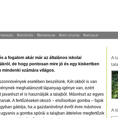
ytervezés
Kertépítés
Referenciák
Kerti ötletek
Kapcsolat
 a fogalom akár már az általános iskolai
A t
ákról, de hogy pontosan mire jó és egy kiskertben
tal
m mindenki számára világos.
aszonnövények esetében beszélünk. Két okból is van
vénynek meghatározott tápanyag-igénye van, ezért
javarészt el is használják a talajból. Másrészt az egyes
zanak. A fertőzéseket okozó – elsősorban gomba – fajok
nagyban gátolja, ha a gazdanövényt évről évre máshova
A t
 ugyanis a gomba spórái a talajban áttelelve megfertőzik