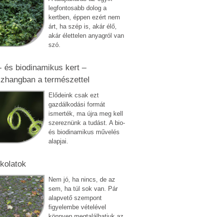
legfontosabb dolog a
kertben, éppen ezért nem
árt, ha szép is, akár élő,
akár élettelen anyagról van
szó.
- és biodinamikus kert –
zhangban a természettel
Elődeink csak ezt
gazdálkodási formát
ismerték, ma újra meg kell
szereznünk a tudást. A bio-
és biodinamikus művelés
alapjai.
kolatok
Nem jó, ha nincs, de az
sem, ha túl sok van. Pár
alapvető szempont
figyelembe vételével
könnyen megtalálhatjuk az