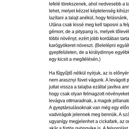
lefelé törekszenek, ahol nedvesebb a 
lehet, melyet kézzel képtelenség kihúzni
lazítani a talajt anékül, hogy felásnán
Utána csak kissé meg kell taposni a fel
gémorr, de a pitypang is, melyek tőlevél
többi növényt, ezért jobb kordában tart
karógyökeret növeszt. (Belelépni egyál
gyepfelületen, de a királydinnye egyébk
egy kicsit a megítélésén.)
Ha fűgyűjtő nélkül nyírjuk, az is előny
nem arasznyi füvet vágunk. A levágott
juttat vissza a talajba ezáltal javítva 
hogy csak olyan felmagzott növényeket
levágva ottmaradnak, a magok pillanatok
A gyeptársulásoknak van még egy előny
vadvirágok jelennek meg bennük. A szá
ugyanígy megjelenhet a cickafark, az or
akár a fürtös gyöngyike is. A felsorolást