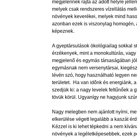
megjelennek rajta az adott helyre jell
melyek csak rendszeres vízellátás melle
növények keverékei, melyek mind hason
azonban ezek is viszonylag homogén, a t
képeznek.
A gyeptársulások ökológiailag sokkal s
érzékenyek, mint a monokultúrás, vagy cs
megjelenő és egymás társaságában jól f
egymásnak nem versenytársai, kiegészíti
lévén szó, hogy használható legyen nem
területet.
Ha van időnk és energiánk, a
szedjük ki: a nagy levelek feltűnőek a 
tövük körül. Ugyanígy ne hagyjunk sz
Nagy melegben nem ajánlott nyírni, me
elkerülése végett legalább a kaszát érd
Kézzel is ki lehet tépkedni a nem kívá
növények a legéletképesebbek, ezek p