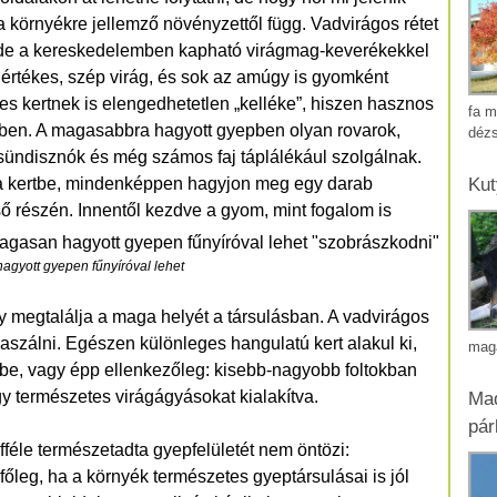
s a környékre jellemző növényzettől függ. Vadvirágos rétet
, de a kereskedelemben kapható virágmag-keverékekkel
 értékes, szép virág, és sok az amúgy is gyomként
etes kertnek is elengedhetetlen „kelléke”, hiszen hasznos
fa m
rtben. A magasabbra hagyott gyepben olyan rovarok,
déz
, sündisznók és még számos faj táplálékául szolgálnak.
Kut
t a kertbe, mindenképpen hagyjon meg egy darab
eső részén. Innentől kezdve a gyom, mint fogalom is
agyott gyepen fűnyíróval lehet
 megtalálja a maga helyét a társulásban. A vadvirágos
aszálni. Egészen különleges hangulatú kert alakul ki,
mag
tbe, vagy épp ellenkezőleg: kisebb-nagyobb foltokban
 természetes virágágyásokat kialakítva.
Mad
pár
efféle természetadta gyepfelületét nem öntözi:
őleg, ha a környék természetes gyeptársulásai is jól