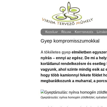
Kezdőlap
Rólunk
Kerttervezés
Látván
Gyep kompromisszumokkal
A tökéletes gyep
elméletben egyszerű
nyírás – ennyi az egész. De mi a hely
korlátlanul rendelkezésre és esetleg
vagyunk, ahol szinte mindig esik a
hogy több kamionnyi fekete földet ho
megbarátkozunk a muharral, a porcsi
Gyeptársulás: nyírva homogén zöldfelület, nyíratlan