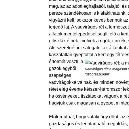
meg, az az adott éghajlattól, talajtól é
persze szándékosan is kialakíthatunk
vigyázni kell, sokszor kevés bennük az
terjedő faj. A vadvirágos rét a termész
állatok megtelepedését segíti elő a ke
giliszták élnek, melyek a rigók, cinkék
Aki szeretné becsalogatni az állatoka
kaszálatlan gyepfoltot
a kert egy félre
értelmét veszti, a
gazok egyből
Vadvirágos rét: a magasan h
"szobrászkodni"
szépséges
vadvirágokká válnak, és minden növény
rétet elég évente kétszer-háromszor lek
ha ösvényeket, tisztásokat vágunk a ré
hagyjuk csak magasan a gyepet mintegy
Előfordulhat, hogy valaki úgy dönt, az 
gazdaságos és fenntartható megoldás, f