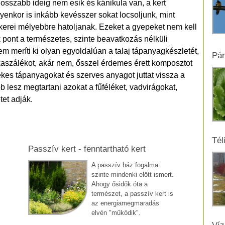
osszabb ideig nem esik és kánikula van, a kert
yenkor is inkább kevésszer sokat locsoljunk, mint
erei mélyebbre hatoljanak. Ezeket a gyepeket nem kell
 pont a természetes, szinte beavatkozás nélküli
em meríti ki olyan egyoldalúan a talaj tápanyagkészletét,
Pár
 kaszálékot, akár nem, ősszel érdemes érett komposztot
kes tápanyagokat és szerves anyagot juttat vissza a
 lesz megtartani azokat a fűféléket, vadvirágokat,
tet adják.
Tél
Passzív kert - fenntartható kert
A passzív ház fogalma
szinte mindenki előtt ismert.
Ahogy ősidők óta a
természet, a passzív kert is
az energiamegmaradás
elvén "működik".