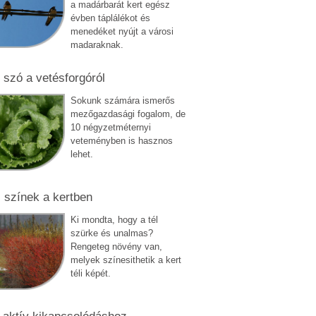
a madárbarát kert egész
évben táplálékot és
menedéket nyújt a városi
madaraknak.
 szó a vetésforgóról
Sokunk számára ismerős
mezőgazdasági fogalom, de
10 négyzetméternyi
veteményben is hasznos
lehet.
i színek a kertben
Ki mondta, hogy a tél
szürke és unalmas?
Rengeteg növény van,
melyek színesithetik a kert
téli képét.