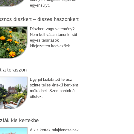
egyensúlyt.
znos díszkert – díszes haszonkert
Díszkert vagy vetemény?
Nem kell választanunk, sőt
egyes társítások
kifejezetten kedvezőek.
t a teraszon
Egy jól kialakított terasz
szinte teljes értékű kertként
működhet. Szempontok és
ötletek.
zfák kis kertekbe
A kis kertek tulajdonosainak