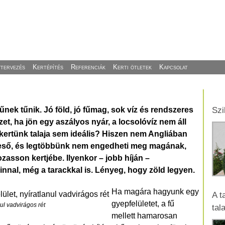
ytervezés
Kertépítés
Referenciák
Kerti ötletek
Kapcsolat
nek tűnik. Jó föld, jó fűmag, sok víz és rendszeres
Szi
zet, ha jön egy aszályos nyár, a locsolóvíz nem áll
 kertünk talaja sem ideális? Hiszen nem Angliában
z eső, és legtöbbünk nem engedheti meg magának,
zasson kertjébe. Ilyenkor – jobb híján –
nnal, még a tarackkal is. Lényeg, hogy zöld legyen.
Ha magára hagyunk egy
A t
gyepfelületet, a fű
ul vadvirágos rét
tal
mellett hamarosan