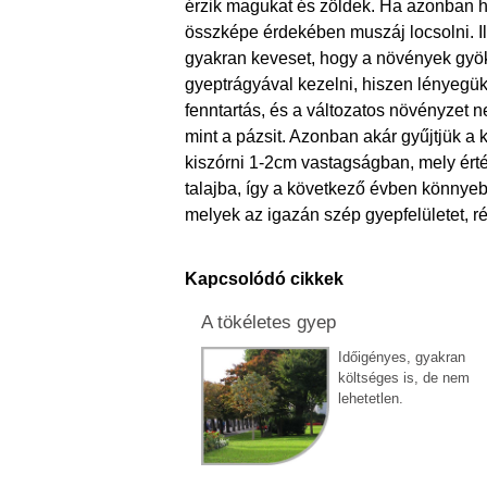
érzik magukat és zöldek. Ha azonban h
összképe érdekében muszáj locsolni. Il
gyakran keveset, hogy a növények gyök
gyeptrágyával kezelni, hiszen lényegük
fenntartás, és a változatos növényzet n
mint a pázsit. Azonban akár gyűjtjük a
kiszórni 1-2cm vastagságban, mely érté
talajba, így a következő évben könnyebb
melyek az igazán szép gyepfelületet, ré
Kapcsolódó cikkek
A tökéletes gyep
Időigényes, gyakran
költséges is, de nem
lehetetlen.