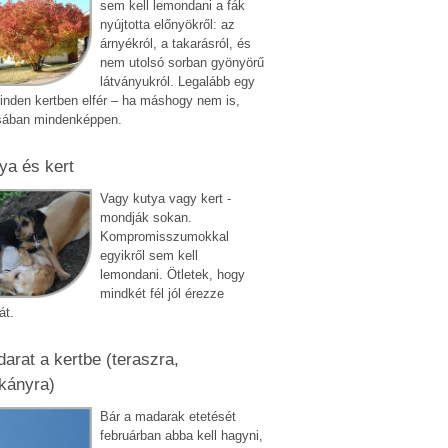
sem kell lemondani a fák
nyújtotta előnyökről: az
árnyékról, a takarásról, és
nem utolsó sorban gyönyörű
látványukról. Legalább egy
inden kertben elfér – ha máshogy nem is,
sában mindenképpen.
ya és kert
Vagy kutya vagy kert -
mondják sokan.
Kompromisszumokkal
egyikről sem kell
lemondani. Ötletek, hogy
mindkét fél jól érezze
át.
arat a kertbe (teraszra,
kányra)
Bár a madarak etetését
februárban abba kell hagyni,