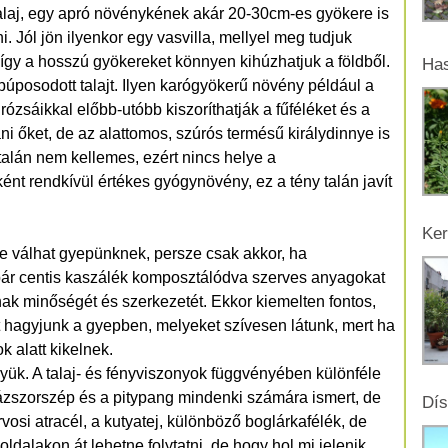
talaj, egy apró növénykének akár 20-30cm-es gyökere is
. Jól jön ilyenkor egy vasvilla, mellyel meg tudjuk
k, így a hosszú gyökereket könnyen kihúzhatjuk a földből.
Has
púposodott talajt. Ilyen karógyökerű növény például a
rózsáikkal előbb-utóbb kiszoríthatják a fűféléket és a
ani őket, de az alattomos, szúrós termésű királydinnye is
talán nem kellemes, ezért nincs helye a
ént rendkívül értékes gyógynövény, ez a tény talán javít
Ker
ére válhat gyepünknek, persze csak akkor, ha
 pár centis kaszálék komposztálódva szerves anyagokat
annak minőségét és szerkezetét. Ekkor kiemelten fontos,
 hagyjunk a gyepben, melyeket szívesen látunk, mert ha
 alatt kikelnek.
ük. A talaj- és fényviszonyok függvényében különféle
zszorszép és a pitypang mindenki számára ismert, de
Dís
vosi atracél, a kutyatej, különböző boglárkafélék, de
 oldalakon át lehetne folytatni, de hogy hol mi jelenik