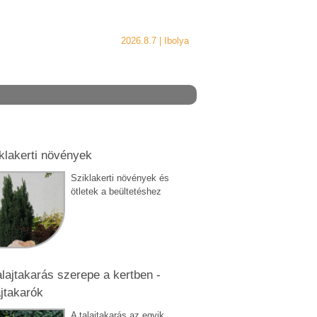
2026.8.7 |
Ibolya
klakerti növények
Sziklakerti növények és
ötletek a beültetéshez
alajtakarás szerepe a kertben -
ajtakarók
A talajtakarás az egyik