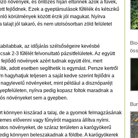
emző növények, és öntözés híján eltűnnek azok a füvek,
tt fejlődnek. Ezek a gyeptársulások fűfélék és kétszikű
ló körülmények között érzik jól magukat. Nyírva
alajt jól takaró, és nem utolsósorban zöld felületet
Bio
tabilabbak, az időjárás szélsőségeire kevésbé
öss
ak 2-3 fűfélét felvonultató pázsitfelületek. Az együtt
ejlődő növények azért tudnak együtt élni, mert
k, adott esetben segíthetik is egymást. Persze kertről
 hagyhatjuk teljesen a saját kedve szerint fejlődni a
 nagylevelű növényeket, mint például a disznóparéjt
gyepfelületen, nyírva pedig kopasz foltok maradnak a
úrós növényeket sem a gyepben.
Bur
rt könnyen kiszárad a talaj, de a gyomok felmagzásának
emes elővenni vagy fűnyírót magasra állítva nyírni.
natos növényeket, de száraz területen a karógyökerű
edig könnyen beleszakadnak a földbe. A karógyökerek