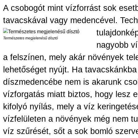
A csobogót mint vízforrást sok eset
tavacskával vagy medencével.
Tech
tulajdonké
Természetes megjelenésű dísztó
nagyobb víz
a felszínen, mely akár növények tele
lehetőséget nyújt. Ha tavacskánkba
díszmedencébe nem is akarunk csob
vízforgatás miatt biztos, hogy lesz 
kifolyó nyílás, mely a víz keringetés
vízfelületen a növények még nem tu
víz szűrését, sőt a sok bomló szerv