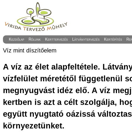
Kezdőlap
Rólunk
Kerttervezés
Látványtervezés
Kertépítés
Re
Víz mint díszítőelem
A víz az élet alapfeltétele. Látván
vízfelület méretétől függetlenül
megnyugvást idéz elő. A víz megj
kertben is azt a célt szolgálja, h
együtt nyugtató oázissá változta
környezetünket.