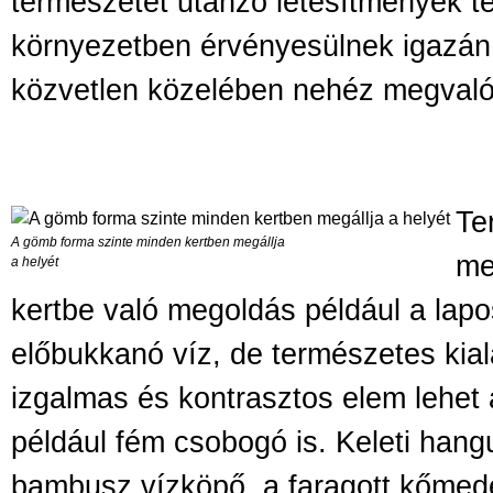
természetet utánzó létesítmények 
környezetben érvényesülnek igazán 
közvetlen közelében nehéz megvalós
Te
A gömb forma szinte minden kertben megállja
me
a helyét
kertbe való megoldás például a lap
előbukkanó víz, de természetes kial
izgalmas és kontrasztos elem lehet 
például fém csobogó is. Keleti hangu
bambusz vízköpő, a faragott kőmed