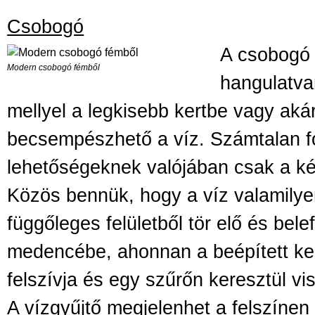
Csobogó
A csobogó 
Modern csobogó fémből
hangulatva
mellyel a legkisebb kertbe vagy akár
becsempészhető a víz. Számtalan fo
lehetőségeknek valójában csak a ké
Közös bennük, hogy a víz valamilye
függőleges felületből tör elő és bele
medencébe, ahonnan a beépített ke
felszívja és egy szűrőn keresztül vis
A vízgyűjtő megjelenhet a felszíne