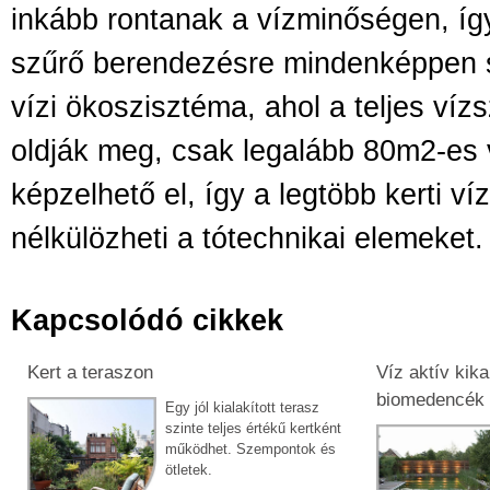
inkább rontanak a vízminőségen, így
szűrő berendezésre mindenképpen 
vízi ökoszisztéma, ahol a teljes ví
oldják meg, csak legalább 80m2-es v
képzelhető el, így a legtöbb kerti v
nélkülözheti a tótechnikai elemeket.
Kapcsolódó cikkek
Kert a teraszon
Víz aktív kik
biomedencék 
Egy jól kialakított terasz
szinte teljes értékű kertként
működhet. Szempontok és
ötletek.