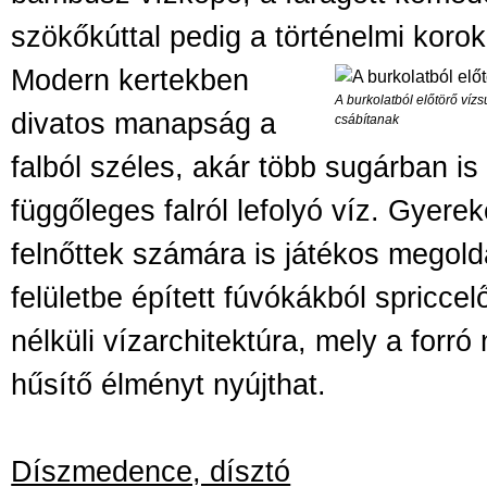
szökőkúttal pedig a történelmi
korok
Modern kertekben
A burkolatból előtörő vízs
divatos manapság a
csábítanak
falból széles, akár több sugárban is
függőleges falról lefolyó víz. Gyere
felnőttek számára is játékos megold
felületbe épített fúvókákból spriccelő
nélküli vízarchitektúra, mely a forró
hűsítő élményt nyújthat.
Díszmedence, dísztó