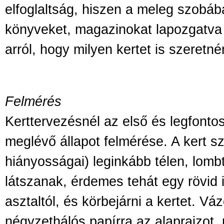
elfoglaltság, hiszen a meleg szobáb
könyveket, magazinokat lapozgatv
arról, hogy milyen kertet is szeretné
Felmérés
Kerttervezésnél az első és legfonto
meglévő állapot felmérése. A kert s
hiányosságai) leginkább télen, lomb
látszanak, érdemes tehát egy rövid id
asztaltól, és körbejárni a kertet. Vá
négyzethálós papírra az alaprajzot, r