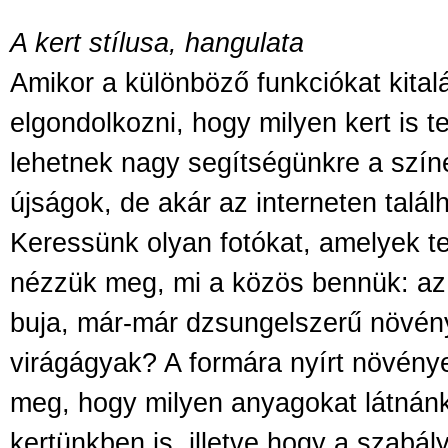
A kert stílusa, hangulata
Amikor a különböző funkciókat kitalá
elgondolkozni, hogy milyen kert is te
lehetnek nagy segítségünkre a szín
újságok, de akár az interneten talál
Keressünk olyan fotókat, amelyek t
nézzük meg, mi a közös bennük: az
buja, már-már dzsungelszerű növén
virágágyak? A formára nyírt növény
meg, hogy milyen anyagokat látnánk
kertünkben is, illetve hogy a szabál