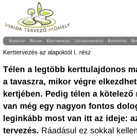
Kezdőlap
Rólunk
Kerttervezés
Látványtervezés
Kertépítés
Re
Kerttervezés az alapoktól I. rész
Télen a legtöbb kerttulajdonos m
a tavaszra, mikor végre elkezdhe
kertjében. Pedig télen a kötelező
van még egy nagyon fontos dolo
leginkább most van itt az ideje: a
tervezés.
Ráadásul ez sokkal kell