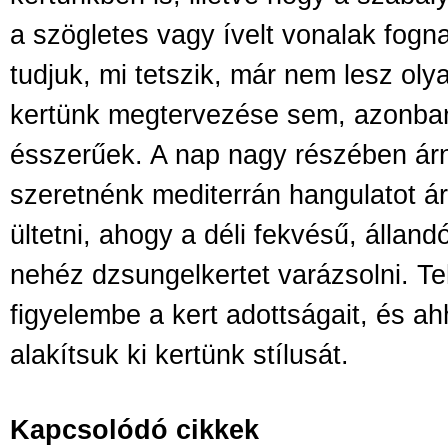
a szögletes vagy ívelt vonalak fog
tudjuk, mi tetszik, már nem lesz oly
kertünk megtervezése sem, azonba
ésszerűek. A nap nagy részében ár
szeretnénk mediterrán hangulatot á
ültetni, ahogy a déli fekvésű, álland
nehéz dzsungelkertet varázsolni. T
figyelembe a kert adottságait, és a
alakítsuk ki kertünk stílusát.
Kapcsolódó cikkek