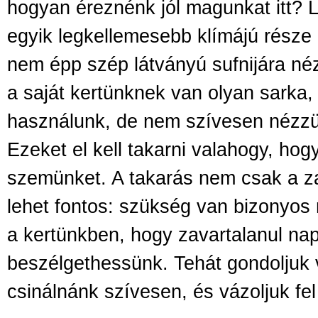
hogyan éreznénk jól magunkat itt? L
egyik legkellemesebb klímájú rész
nem épp szép látványú sufnijára néz
a saját kertünknek van olyan sarka, 
használunk, de nem szívesen nézzü
Ezeket el kell takarni valahogy, hog
szemünket. A takarás nem csak a za
lehet fontos: szükség van bizonyos 
a kertünkben, hogy zavartalanul n
beszélgethessünk. Tehát gondoljuk v
csinálnánk szívesen, és vázoljuk fel