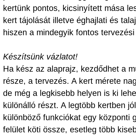
kertünk pontos, kicsinyített mása les
kert tájolását illetve éghajlati és tal
hiszen a mindegyik fontos tervezés
Készítsünk vázlatot!
Ha kész az alaprajz, kezdődhet a 
része, a tervezés. A kert mérete n
de még a legkisebb helyen is ki lehe
különálló részt. A legtöbb kertben j
különböző funkciókat egy központi g
felület köti össze, esetleg több kise