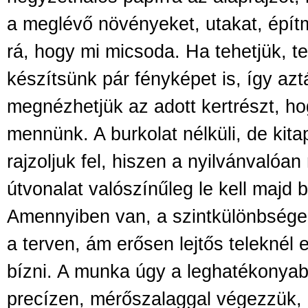
a meglévő növényeket, utakat, építm
rá, hogy mi micsoda. Ha tehetjük, te
készítsünk pár fényképet is, így azt
megnézhetjük az adott kertrészt, ho
mennünk. A burkolat nélküli, de kitap
rajzoljuk fel, hiszen a nyilvánvalóan
útvonalat valószínűleg le kell majd b
Amennyiben van, a szintkülönbségeke
a terven, ám erősen lejtős teleknél 
bízni. A munka úgy a leghatékonyab
precízen, mérőszalaggal végezzük, 