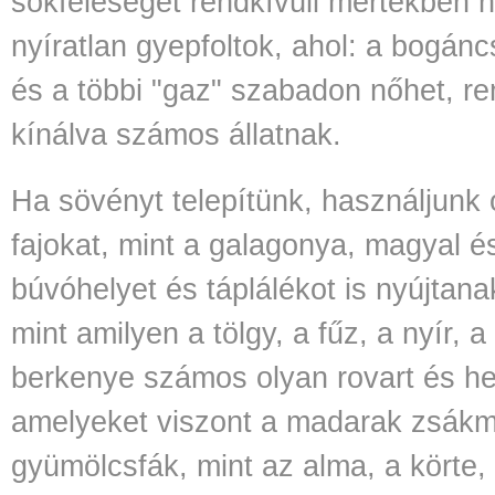
sokféleséget rendkívüli mértékben n
nyíratlan gyepfoltok, ahol: a bogán
és a többi "gaz" szabadon nőhet, r
kínálva számos állatnak.
Ha sövényt telepítünk, használjunk
fajokat, mint a galagonya, magyal 
búvóhelyet és táplálékot is nyújtan
mint amilyen a tölgy, a fűz, a nyír, a
berkenye számos olyan rovart és he
amelyeket viszont a madarak zsákm
gyümölcsfák, mint az alma, a körte, 