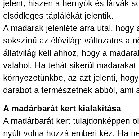
jelent, hiszen a hernyók és lárvák s
elsődleges táplálékát jelentik.
A madarak jelenléte arra utal, hogy
sokszínű az élővilág: változatos a 
állatvilág kell ahhoz, hogy a madar
valahol. Ha tehát sikerül madarakat
környezetünkbe, az azt jelenti, hog
darabot a természetnek abból, ami 
A madárbarát kert kialakítása
A madárbarát kert tulajdonképpen o
nyúlt volna hozzá emberi kéz. Ha n