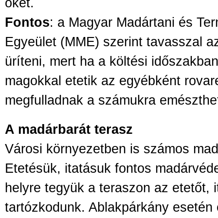
őket.
Fontos
: a Magyar Madártani és Te
Egyeület (MME) szerint tavasszal az 
üríteni, mert ha a költési időszakba
magokkal etetik az egyébként rovare
megfulladnak a számukra emészthete
A madárbarát terasz
Városi környezetben is számos mad
Etetésük, itatásuk fontos madárvéde
helyre tegyük a teraszon az etetőt, i
tartózkodunk. Ablakpárkány esetén 