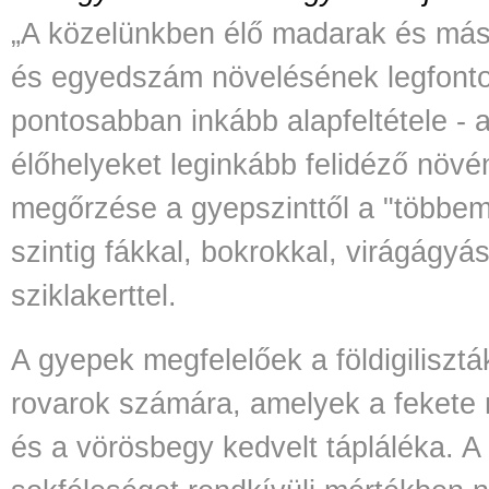
„A közelünkben élő madarak és más 
és egyedszám növelésének legfont
pontosabban inkább alapfeltétele - 
élőhelyeket leginkább felidéző növé
megőrzése a gyepszinttől a "többe
szintig fákkal, bokrokkal, virágágyá
sziklakerttel.
A gyepek megfelelőek a földigilisztá
rovarok számára, amelyek a fekete r
és a vörösbegy kedvelt tápláléka. A 