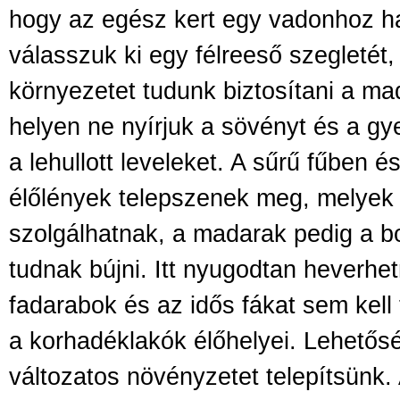
hogy az egész kert egy vadonhoz ha
válasszuk ki egy félreeső szegletét,
környezetet tudunk biztosítani a m
helyen ne nyírjuk a sövényt és a g
a lehullott leveleket. A sűrű fűben é
élőlények telepszenek meg, melyek 
szolgálhatnak, a madarak pedig
a
b
tudnak bújni. Itt nyugodtan heverhe
fadarabok és az idős fákat sem kell 
a korhadéklakók élőhelyei. Lehetősé
változatos növényzetet telepítsünk.