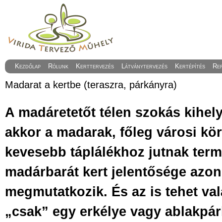
Kezdőlap
Rólunk
Kerttervezés
Látványtervezés
Kertépítés
Re
Madarat a kertbe (teraszra, párkányra)
A madáretetőt télen szokás kihely
akkor a madarak, főleg városi kö
kevesebb táplálékhoz jutnak term
madárbarát kert jelentősége azo
megmutatkozik. És az is tehet val
„csak” egy erkélye vagy ablakpá