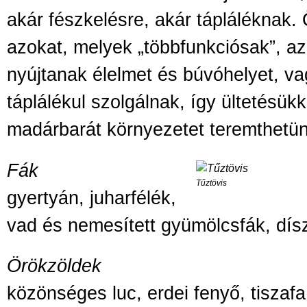
akár fészkelésre, akár tápláléknak
azokat, melyek „többfunkciósak”, a
nyújtanak élelmet és búvóhelyet, v
táplálékul szolgálnak, így ültetésükk
madárbarát környezetet teremthetün
Fák
Tűztövis
gyertyán, juharfélék,
vad és nemesített gyümölcsfák, dís
Örökzöldek
közönséges luc, erdei fenyő, tiszaf