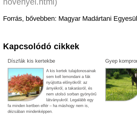
novenyei.html
)
Forrás, bővebben: Magyar Madártani Egyesül
Kapcsolódó cikkek
Díszfák kis kertekbe
Gyep kompro
A kis kertek tulajdonosainak
sem kell lemondani a fák
nyújtotta előnyökről: az
árnyékról, a takarásról, és
nem utolsó sorban gyönyörű
látványukról. Legalább egy
fa minden kertben elfér – ha máshogy nem is,
dézsában mindenképpen.