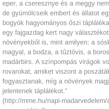
eper, a cseresznye és a meggy ne
de gyümölcseik embert és állatot eg
bogyók hagyományos őszi táplálékai
egy fajgazdag kert nagy választékot
növényekből is, mint amilyen: a sós
magyal, a bodza, a tűztövis, a boro
madárbirs. A színpompás virágok v
rovarokat, amiket viszont a poszátá
fogyasztanak, míg a növények magja
jelentenek táplálékot.”
(
http://mme.hu/napi-madarvedelem/a