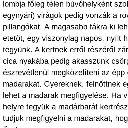
lombja főleg télen búvóhelyként szol
egynyári) virágok pedig vonzák a ro
pillangókat. A magasabb fákra ki leh
etetőt, egy viszonylag napos, nyílt h
tegyünk. A kertnek erről részéről zár
cica nyakába pedig akasszunk csörg
észrevétlenül megközelíteni az épp
madarakat. Gyereknek, felnőttnek e
lehet a madarak megfigyelése. Ha v
helyre tegyük a madárbarát kertrészt
tudjuk megfigyelni a madarakat, hog