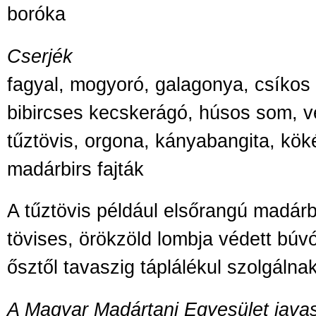
boróka
Cserjék
fagyal, mogyoró, galagonya, csíkos
bibircses kecskerágó, húsos som, 
tűztövis, orgona, kányabangita, kök
madárbirs fajták
A tűztövis például elsőrangú madárb
tövises, örökzöld lombja védett búv
ősztől tavaszig táplálékul szolgáln
A Magyar Madártani Egyesület javas