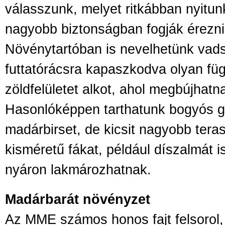
válasszunk, melyet ritkábban nyitun
nagyobb biztonságban fogják érezn
Növénytartóban is nevelhetünk vads
futtatórácsra kapaszkodva olyan fü
zöldfelületet alkot, ahol megbújhat
Hasonlóképpen tarthatunk bogyós 
madárbirset, de kicsit nagyobb tera
kisméretű fákat, például díszalmát i
nyáron lakmározhatnak.
Madárbarát növényzet
Az MME számos honos fajt felsorol