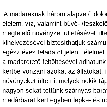
A madaraknak három alapvető dolo
élelem, víz, valamint búvó- /fészkel
megfelelő növényzet ültetésével, ill
kihelyezésével biztosíthatjuk számuk
egész éves feladatot jelent, élelm
a madáretető feltöltésével adhatunk 
kertbe vonzani azokat az állatokat, i
növényeket ültetni, melyek nekik táp
nagyon sokat tettünk szárnyas barát
madárbarát kert egyben lepke- és ro