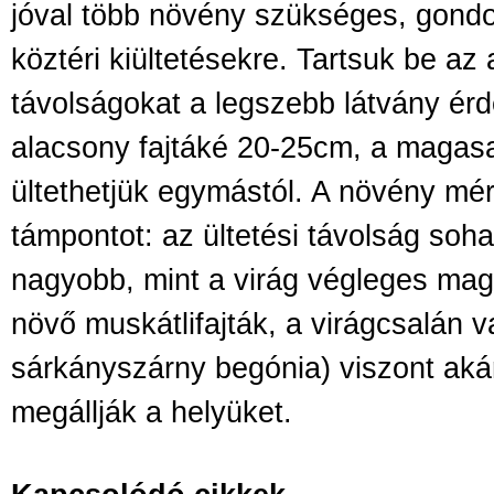
jóval több növény szükséges, gondo
köztéri kiültetésekre. Tartsuk be az a
távolságokat a legszebb látvány ér
alacsony fajtáké 20-25cm, a magasa
ültethetjük egymástól. A növény mér
támpontot: az ültetési távolság soh
nagyobb, mint a virág végleges ma
növő muskátlifajták, a virágcsalán v
sárkányszárny begónia) viszont ak
megállják a helyüket.