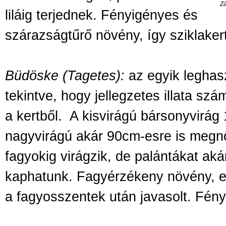
Zá
liláig terjednek. Fényigényes és
szárazságtűrő növény, így sziklakert
Büdöske (Tagetes):
az egyik leghas
tekintve, hogy jellegzetes illata szá
a kertből.
A kisvirágú bársonyvirág
nagyvirágú akár 90cm-esre is megnő
fagyokig virágzik, de palántákat ak
kaphatunk. Fagyérzékeny növény, ez
a fagyosszentek után javasolt. Fén