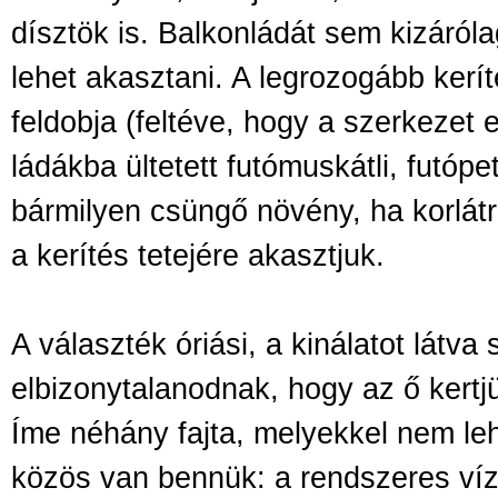
dísztök is. Balkonládát sem kizáróla
lehet akasztani. A legrozogább kerít
feldobja (feltéve, hogy a szerkezet 
ládákba ültetett futómuskátli, futóp
bármilyen csüngő növény, ha korlátr
a kerítés tetejére akasztjuk.
A választék óriási, a kinálatot látva
elbizonytalanodnak, hogy az ő kertj
Íme néhány fajta, melyekkel nem leh
közös van bennük: a rendszeres víze