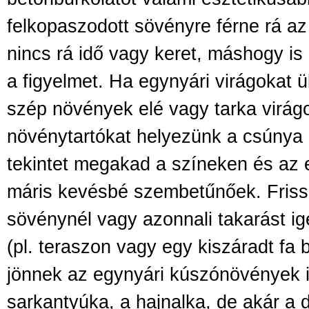
felkopaszodott sövényre férne rá az 
nincs rá idő vagy keret, máshogy is e
a figyelmet. Ha egynyári virágokat 
szép növények elé vagy tarka virágo
növénytartókat helyezünk a csúnya 
tekintet megakad a színeken és az 
máris kevésbé szembetűnőek. Frisse
sövénynél vagy azonnali takarást ig
(pl. teraszon vagy egy kiszáradt fa b
jönnek az egynyári kúszónövények i
sarkantyúka, a hajnalka, de akár a 