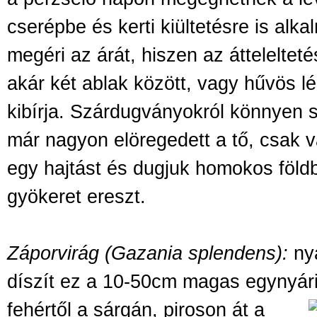
cserépbe és kerti kiültetésre is alk
megéri az árát, hiszen az átteleltet
akár két ablak között, vagy hűvös l
kibírja. Szárdugványokról könnyen s
már nagyon elöregedett a tő, csak v
egy hajtást és dugjuk homokos föl
gyökeret ereszt.
Záporvirág (Gazania splendens):
nyá
díszít ez a 10-50cm magas egynyár
fehértől a sárgán, piroson át a