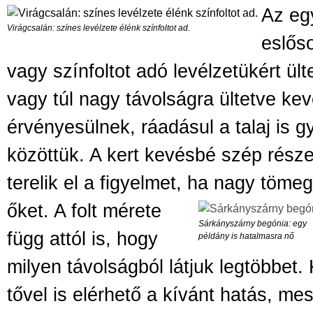
Az eg
Virágcsalán: színes levélzete élénk színfoltot ad.
eslőso
vagy színfoltot adó levélzetükért ül
vagy túl nagy távolságra ültetve ke
érvényesülnek, ráadásul a talaj is 
közöttük. A kert kevésbé szép részei
terelik el a figyelmet, ha nagy töm
őket. A folt mérete
Sárkányszárny begónia: egy
függ attól is, hogy
példány is hatalmasra nő
milyen távolságból látjuk legtöbbet.
tővel is elérhető a kívánt hatás, me