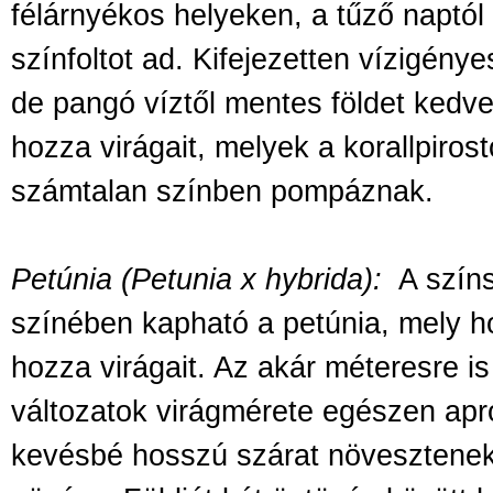
félárnyékos helyeken, a tűző naptó
színfoltot ad. Kifejezetten vízigény
de pangó víztől mentes földet kedve
hozza virágait, melyek a korallpirost
számtalan színben pompáznak.
Petúnia (Petunia x hybrida):
A szín
színében kapható a petúnia, mely 
hozza virágait. Az akár méteresre 
változatok virágmérete egészen apr
kevésbé hosszú szárat növesztene