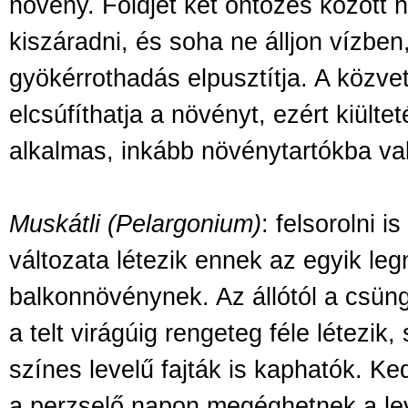
növény. Földjét két öntözés között 
kiszáradni, és soha ne álljon vízben
gyökérrothadás elpusztítja. A közve
elcsúfíthatja a növényt, ezért kiült
alkalmas, inkább növénytartókba va
Muskátli (Pelargonium)
: felsorolni 
változata létezik ennek az egyik le
balkonnövénynek. Az állótól a csüng
a telt virágúig rengeteg féle létezik, 
színes levelű fajták is kaphatók. Ked
a perzselő napon megéghetnek a le