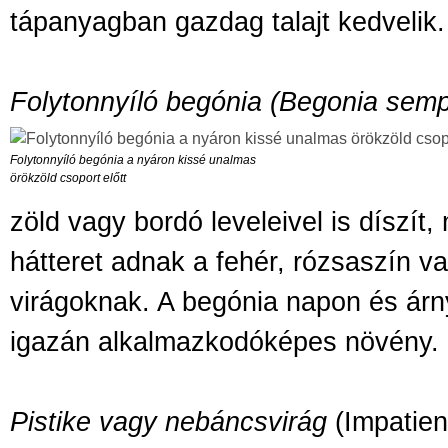
tápanyagban gazdag talajt kedvelik.
Folytonnyíló begónia (Begonia semp
Folytonnyíló begónia a nyáron kissé unalmas
örökzöld csoport előtt
zöld vagy bordó leveleivel is díszít
hátteret adnak a fehér, rózsaszín va
virágoknak. A begónia napon és árn
igazán alkalmazkodóképes növény.
Pistike vagy nebáncsvirág
(Impatien