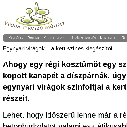
Kezdőlap
Rólunk
Kerttervezés
Látványtervezés
Kertépítés
Re
Egynyári virágok – a kert színes kiegészítői
Ahogy egy régi kosztümöt egy szí
kopott kanapét a díszpárnák, úgy 
egynyári virágok színfoltjai a ke
részeit.
Lehet, hogy időszerű lenne már a ré
betonburkolatot valami esztétikusab