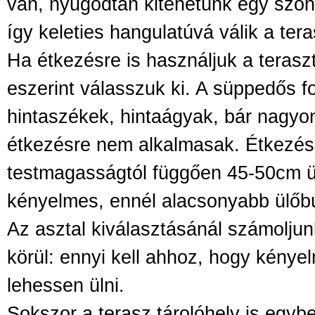
van, nyugodtan kitehetünk egy szőn
így keleties hangulatúvá válik a tera
Ha étkezésre is használjuk a teraszt
eszerint válasszuk ki. A süppedős fo
hintaszékek, hintaágyak, bár nagy
étkezésre nem alkalmasak. Étkezés
testmagasságtól függően 45-50cm 
kényelmes, ennél alacsonyabb ülőbú
Az asztal kiválasztásánál számoljun
körül: ennyi kell ahhoz, hogy kény
lehessen ülni.
Sokszor a terasz tárolóhely is egy