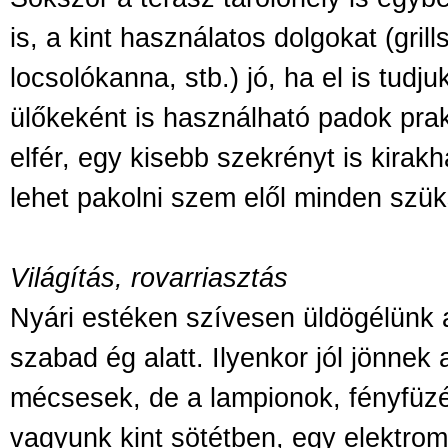
is, a kint használatos dolgokat (gril
locsolókanna, stb.) jó, ha el is tudju
ülőkeként is használható padok pra
elfér, egy kisebb szekrényt is kirak
lehet pakolni szem elől minden szük
Világítás, rovarriasztás
Nyári estéken szívesen üldögélünk 
szabad ég alatt. Ilyenkor jól jönnek 
mécsesek, de a lampionok, fényfüzé
vagyunk kint sötétben, egy elektrom