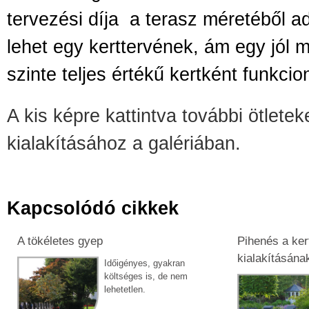
tervezési díja
a terasz méretéből a
lehet egy kerttervének, ám egy jól 
szinte teljes értékű kertként funkcio
A kis képre kattintva további ötletek
kialakításához a galériában.
Kapcsolódó cikkek
A tökéletes gyep
Pihenés a ker
kialakításána
Időigényes, gyakran
költséges is, de nem
lehetetlen.