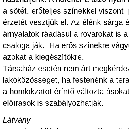
a sötét, erőteljes színekkel viszont
érzetét vesztjük el. Az élénk sárga 
árnyalatok ráadásul a rovarokat is a
csalogatják.
Ha erős színekre vágy
azokat a kiegészítőkre.
Társaház esetén nem árt megkérdez
lakóközösséget, ha festenénk a tera
a homlokzatot éríntő változtatásoka
előírások is szabályozhatják.
Látvány