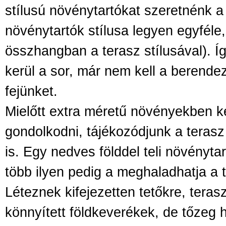
stílusú növénytartókat szeretnénk a 
növénytartók stílusa legyen egyféle
összhangban a terasz stílusával). Íg
kerül a sor, már nem kell a berende
fejünket.
Mielőtt extra méretű növényekben 
gondolkodni, tájékozódjunk a terasz
is. Egy nedves földdel teli növényt
több ilyen pedig a meghaladhatja a t
Léteznek kifejezetten tetőkre, teras
könnyített földkeverékek, de tőzeg