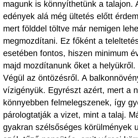
magunk is könnyíthetünk a talajon.
edények alá még ültetés előtt érdem
mert földdel töltve már nemigen leh
megmozdítani. Ez főként a telelteté
esetében fontos, hiszen minimum éve
majd mozdítanunk őket a helyükről.
Végül az öntözésről. A balkonnövén
vízigényük. Egyrészt azért, mert a 
könnyebben felmelegszenek, így gy
párologtatják a vizet, mint a talaj. 
gyakran szélsőséges körülmények u