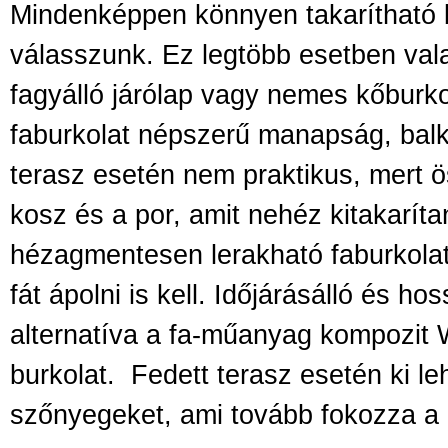
Mindenképpen könnyen takarítható 
válasszunk. Ez legtöbb esetben vala
fagyálló járólap vagy nemes kőburko
faburkolat népszerű manapság, bal
terasz esetén nem praktikus, mert ö
kosz és a por, amit nehéz kitakaríta
hézagmentesen lerakható faburkolat
fát ápolni is kell. Időjárásálló és ho
alternatíva a fa-műanyag kompozit
burkolat. Fedett terasz esetén ki le
szőnyegeket, ami tovább fokozza a 