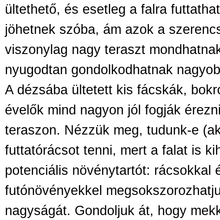
ültethető, és esetleg a falra futtath
jöhetnek szóba, ám azok a szerenc
viszonylag nagy teraszt mondhatn
nyugodtan gondolkodhatnak nagyob
A dézsába ültetett kis fácskák, bok
évelők mind nagyon jól fogják érezn
teraszon. Nézzük meg, tudunk-e (a
futtatórácsot tenni, mert a falat is k
potenciális növénytartót: rácsokkal 
futónövényekkel megsokszorozhatjuk
nagyságát.
Gondoljuk át, hogy mekk