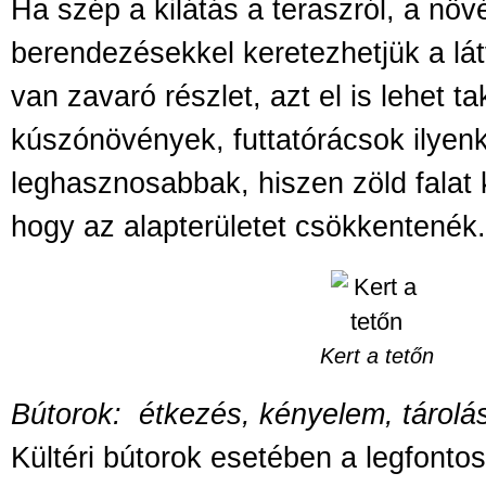
Ha szép a kilátás a teraszról, a nö
berendezésekkel keretezhetjük a lát
van zavaró részlet, azt el is lehet ta
kúszónövények, futtatórácsok ilyen
leghasznosabbak, hiszen zöld falat
hogy az alapterületet csökkentenék
Kert a tetőn
Bútorok:
étkezés, kényelem, tárolá
Kültéri bútorok esetében a legfonto