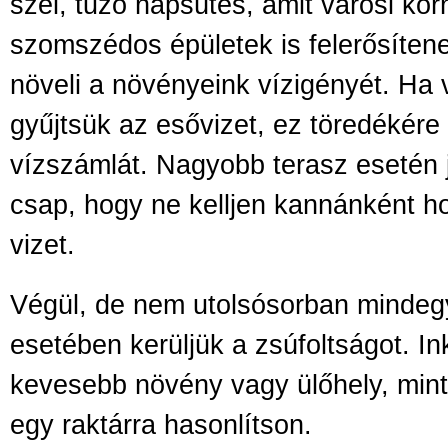
szél, tűző napsütés, amit városi k
szomszédos épületek is felerősíten
növeli a növényeink vízigényét. Ha 
gyűjtsük az esővizet, ez töredékére
vízszámlát. Nagyobb terasz esetén j
csap, hogy ne kelljen kannánként ho
vizet.
Végül, de nem utolsósorban mindegy
esetében kerüljük a zsúfoltságot. In
kevesebb növény vagy ülőhely, mint
egy raktárra hasonlítson.