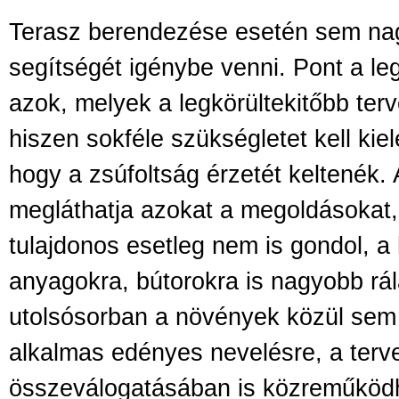
Terasz berendezése esetén sem nag
segítségét igénybe venni. Pont a le
azok, melyek a legkörültekitőbb terv
hiszen sokféle szükségletet kell kiel
hogy a zsúfoltság érzetét keltenék. 
megláthatja azokat a megoldásokat,
tulajdonos esetleg nem is gondol, a
anyagokra, bútorokra is nagyobb rá
utolsósorban a növények közül sem
alkalmas edényes nevelésre, a terv
összeválogatásában is közreműködh