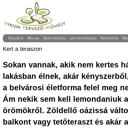
Kezdőlap
Rólunk
Kerttervezés
Látványtervezés
Kertépítés
Re
Kert a teraszon
Sokan vannak, akik nem kertes 
lakásban élnek, akár kényszerből,
a belvárosi életforma felel meg n
Ám nekik sem kell lemondaniuk a 
örömökről. Zöldellő oázissá válto
balkont vagy tetőteraszt és akár 