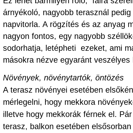
Ez lehet bármilyen roló,
falra szere
árnyékoló, nagyobb terasznál pedig
napvitorla. A rögzítés és az anyag 
nagyon fontos, egy nagyobb széllö
sodorhatja, letépheti
ezeket, ami m
másokra nézve egyaránt veszélyes 
Növények, növénytartók, öntözés
A terasz növényei esetében elsőként
mérlegelni, hogy mekkora növények
illetve hogy mekkorák férnek el. Pá
terasz, balkon esetében elsősorban