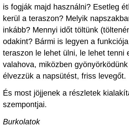
is fogják majd használni? Esetleg é
kerül a teraszon? Melyik napszakba
inkább? Mennyi időt töltünk (tölten
odakint? Bármi is legyen a funkciója
teraszon le lehet ülni, le lehet tenni
valahova, miközben gyönyörködünk 
élvezzük a napsütést, friss levegőt.
És most jöjjenek a részletek kialakít
szempontjai.
Burkolatok