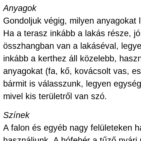
Anyagok
Gondoljuk végig, milyen anyagokat 
Ha a terasz inkább a lakás része, jó
összhangban van a lakáséval, legye
inkább a kerthez áll közelebb, hasz
anyagokat (fa, kő, kovácsolt vas, es
bármit is válasszunk, legyen egység
mivel kis területről van szó.
Színek
A falon és egyéb nagy felületeken h
használjunk. A hófehér a tűző nyári 