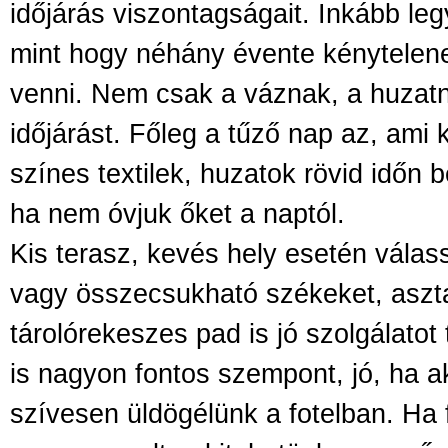
időjárás viszontagságait. Inkább leg
mint hogy néhány évente kénytelene
venni. Nem csak a váznak, a huzatna
időjárást. Főleg a tűző nap az, ami 
színes textilek, huzatok rövid időn b
ha nem óvjuk őket a naptól.
Kis terasz, kevés hely esetén válas
vagy összecsukható székeket, aszta
tárolórekeszes pad is jó szolgálatot
is nagyon fontos szempont, jó, ha ak
szívesen üldögélünk a fotelban. Ha 