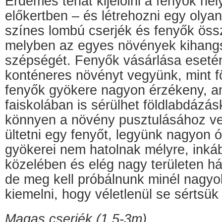
Érdemes tehát kijelölni a fenyők hel
előkertben – és létrehozni egy olya
színes lombú cserjék és fenyők öss
melyben az egyes növények kihan
szépségét. Fenyők vásárlása eseté
konténeres növényt vegyünk, mint f
fenyők gyökere nagyon érzékeny, a
faiskolában is sérülhet földlabdázás
könnyen a növény pusztulásához vez
ültetni egy fenyőt, legyünk nagyon 
gyökerei nem hatolnak mélyre, inkáb
közelében és elég nagy területen hál
de meg kell próbálnunk minél nagyo
kiemelni, hogy véletlenül se sértsük
Magas cserjék (1,5-3m)