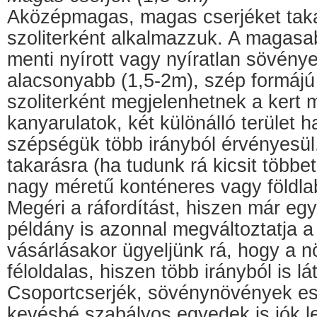
Aközépmagas, magas cserjéket tak
szoliterként
alkalmazzuk. A magasab
menti nyírott vagy nyíratlan sövénye
alacsonyabb (1,5-2m), szép formáj
szoliterként megjelenhetnek a kert m
kanyarulatok, két különálló terület h
szépségük több irányból érvényesü
takarásra (ha tudunk rá kicsit többe
nagy méretű konténeres vagy földla
Megéri a ráfordítást, hiszen már e
példány is azonnal megváltoztatja a 
vásárlásakor ügyeljünk rá, hogy a 
féloldalas, hiszen több irányból is lát
Csoportcserjék, sövénynövények es
kevésbé szabályos egyedek is jók l