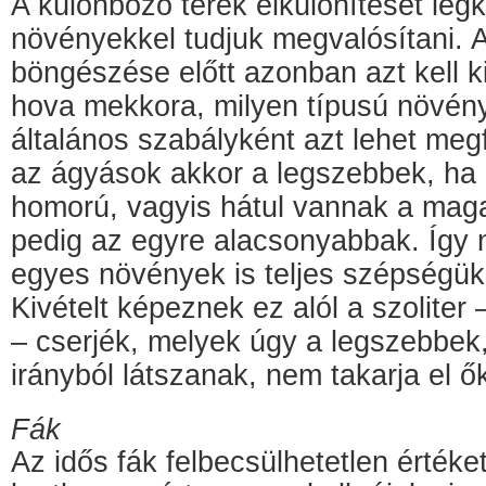
A különböző terek elkülönítését le
növényekkel tudjuk megvalósítani. 
böngészése előtt azonban azt kell k
hova mekkora, milyen típusú növény 
általános szabályként azt lehet me
az ágyások akkor a legszebbek, ha 
homorú, vagyis hátul vannak a maga
pedig az egyre alacsonyabbak. Így n
egyes növények is teljes szépségük
Kivételt képeznek ez alól a szolite
– cserjék, melyek úgy a legszebbek
irányból látszanak, nem takarja el 
Fák
Az idős fák felbecsülhetetlen értéke