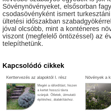
Sövénynövényeket, elsősorban fagy
csodasövényként ismert turkesztáni s
ültetési időszakban szabadgyökérrel 
jóval olcsóbb, mint a konténeres nö
viszont (megfelelő öntözéssel) az 
telepíthetünk.
Kapcsolódó cikkek
Kerttervezés az alapoktól I. rész
Növények a ke
Megéri a ráfordítást, hiszen
a kertet hosszú távra
szánjuk. Ötletek, útmutató
építéshez, átalakításhoz.