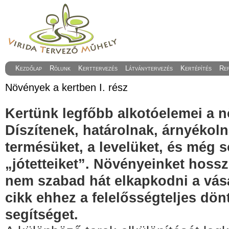
Kezdőlap
Rólunk
Kerttervezés
Látványtervezés
Kertépítés
Re
Növények a kertben I. rész
Kertünk legfőbb alkotóelemei a 
Díszítenek, határolnak, árnyékol
termésüket, a levelüket, és még 
„jótetteiket”. Növényeinket hossz
nem szabad hát elkapkodni a vásá
cikk ehhez a felelősségteljes dön
segítséget.