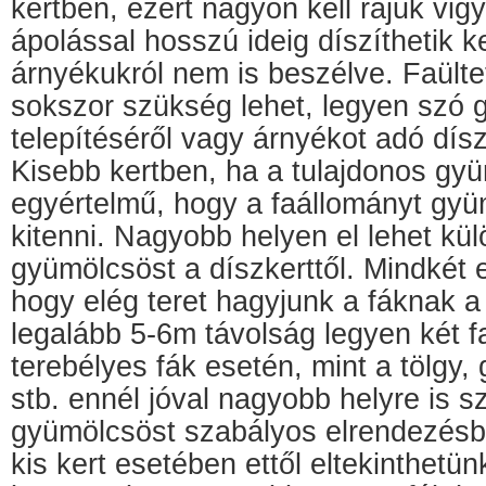
kertben, ezért nagyon kell rájuk vigy
ápolással hosszú ideig díszíthetik k
árnyékukról nem is beszélve. Faült
sokszor szükség lehet, legyen szó
telepítéséről vagy árnyékot adó dísz
Kisebb kertben, ha a tulajdonos gy
egyértelmű, hogy a faállományt gyü
kitenni. Nagyobb helyen el lehet kül
gyümölcsöst a díszkerttől. Mindkét 
hogy elég teret hagyjunk a fáknak 
legalább 5-6m távolság legyen két f
terebélyes fák esetén, mint a tölgy, 
stb. ennél jóval nagyobb helyre is s
gyümölcsöst szabályos elrendezésbe
kis kert esetében ettől eltekinthetünk