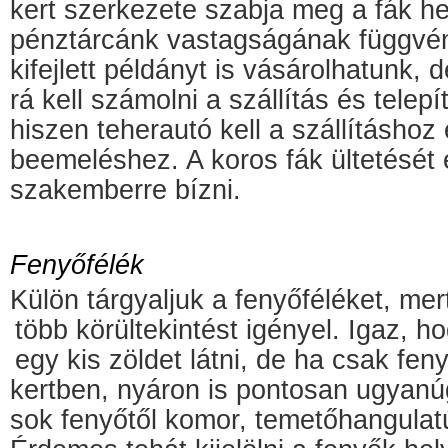
kert szerkezete szabja meg a fák he
pénztárcánk vastagságának függvén
kifejlett példányt is vásárolhatunk, 
rá kell számolni a szállítás és telepít
hiszen teherautó kell a szállításhoz
beemeléshez. A koros fák ültetését
szakemberre bízni.
Fenyőfélék
Külön tárgyaljuk a fenyőféléket, me
több
körültekintést igényel. Igaz, ho
egy kis zöldet látni, de ha csak fe
kertben, nyáron is pontosan ugyanú
sok fenyőtől komor, temetőhangulatú