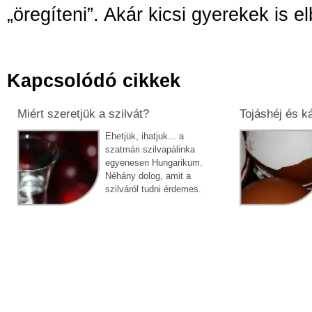
„öregíteni”. Akár kicsi gyerekek is e
Kapcsolódó cikkek
Miért szeretjük a szilvát?
Tojáshéj és k
Ehetjük, ihatjuk... a
szatmári szilvapálinka
egyenesen Hungarikum.
Néhány dolog, amit a
szilváról tudni érdemes.