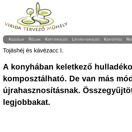
Kezdőlap
Rólunk
Kerttervezés
Látványtervezés
Kertépítés
Re
Tojáshéj és kávézacc I.
A konyhában keletkező hulladék
komposztálható. De van más módj
újrahasznosításnak. Összegyűjtö
legjobbakat.