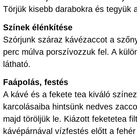
Törjük kisebb darabokra és tegyük 
Színek élénkítése
Szórjunk száraz kávézaccot a szőn
perc múlva porszívozzuk fel. A kü
látható.
Faápolás, festés
A kávé és a fekete tea kiváló színez
karcolásaiba hintsünk nedves zaccot
majd töröljük le. Kiázott feketetea fi
kávépárnával vízfestés előtt a fehér 