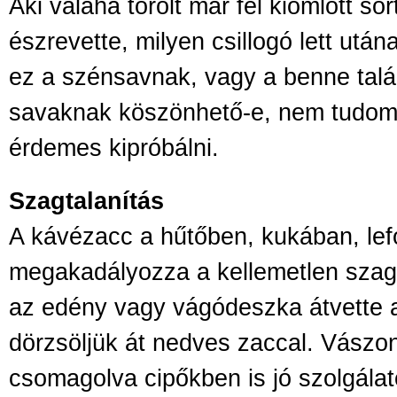
Aki valaha törölt már fel kiömlött sör
észrevette, milyen csillogó lett ut
ez a szénsavnak, vagy a benne tal
savaknak köszönhető-e, nem tudom,
érdemes kipróbálni.
Szagtalanítás
A kávézacc a hűtőben, kukában, le
megakadályozza a kellemetlen szag
az edény vagy vágódeszka átvette az
dörzsöljük át nedves zaccal. Vász
csomagolva cipőkben is jó szolgálat