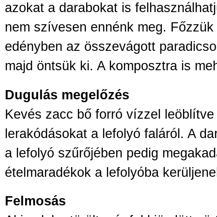
azokat a darabokat is felhasználhat
nem szívesen ennénk meg. Főzzük a
edényben az összevágott paradicsom
majd öntsük ki. A komposztra is meh
Dugulás megelőzés
Kevés zacc bő forró vízzel leöblítve 
lerakódásokat a lefolyó faláról. A da
a lefolyó szűrőjében pedig megakad
ételmaradékok a lefolyóba kerüljene
Felmosás