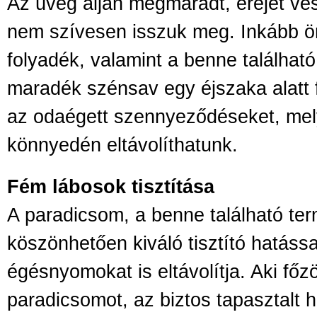
Az üveg alján megmaradt, erejét ves
nem szívesen isszuk meg. Inkább ö
folyadék, valamint a benne található
maradék szénsav egy éjszaka alatt fel
az odaégett szennyeződéseket, me
könnyedén eltávolíthatunk.
Fém lábosok tisztítása
A paradicsom, a benne található t
köszönhetően kiváló tisztító hatássa
égésnyomokat is eltávolítja. Aki főz
paradicsomot, az biztos tapasztalt h