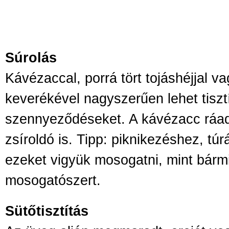
Súrolás
Kávézaccal, porrá tört tojáshéjjal v
keverékével nagyszerűen lehet tisz
szennyeződéseket. A kávézacc ráad
zsíroldó is. Tipp: piknikezéshez, tú
ezeket vigyük mosogatni, mint bárm
mosogatószert.
Sütőtisztítás