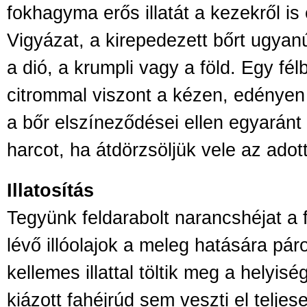
fokhagyma erős illatát a kezekről is e
Vigyázat, a kirepedezett bőrt ugyan
a dió, a krumpli vagy a föld. Egy fél
citrommal viszont a kézen, edénye
a bőr elszíneződései ellen egyaránt 
harcot, ha átdörzsöljük vele az adott 
Illatosítás
Tegyünk feldarabolt narancshéjat a 
lévő illóolajok a meleg hatására pá
kellemes illattal töltik meg a helyisé
kiázott fahéjrúd sem veszti el teljes