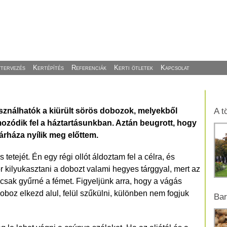
ytervezés
Kertépítés
Referenciák
Kerti ötletek
Kapcsolat
ználhatók a kiürült sörös dobozok, melyekből
A t
ozódik fel a háztartásunkban. Aztán beugrott, hogy
árháza nyílik meg előttem.
tetejét. Én egy régi ollót áldoztam fel a célra, és
kilyukasztani a dobozt valami hegyes tárggyal, mert az
csak gyűrné a fémet. Figyeljünk arra, hogy a vágás
 doboz elkezd alul, felül szűkülni, különben nem fogjuk
Ba