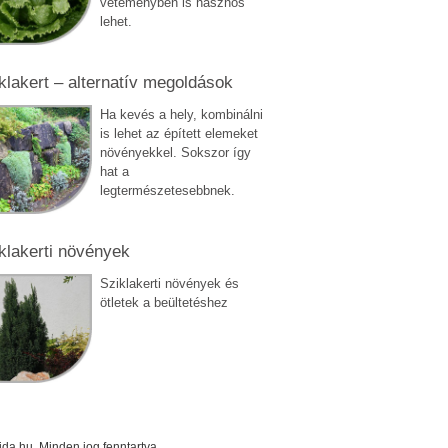
veteményben is hasznos
lehet.
klakert – alternatív megoldások
Ha kevés a hely, kombinálni
is lehet az épített elemeket
növényekkel. Sokszor így
hat a
legtermészetesebbnek.
klakerti növények
Sziklakerti növények és
ötletek a beültetéshez
a.hu. Minden jog fenntartva.