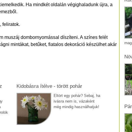
 kiemelkedik. Ha mindkét oldalán végighaladunk újra, a
emezből.
feliratok.
m muszáj dombornyomással díszíteni. A színes felét
mag
ágni mintákat, betűket, fiatalos dekoráció készülhet akár
Növ
z
Kidobásra ítélve - törött pohár
Eltört egy pohár? Sebaj, ha
gy
ivásra nem is, vázaként
Pár
a
még mindig használhatjuk!
rolók