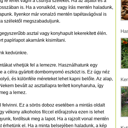
 le lehet vágni a csúnya széleket. Ha az aljától és a
hosszában is. Ha a vonalkód, vagy írás mentén haladunk,
kapunk. Ilyenkor már vonalzó mentén tapétavágóval is
ya szélektől megszabaduljunk.
Has
legegyszerűbb asztal vagy konyhapult lekerekített élén.
 papírlapot akarnánk kisimítani.
nk kedvünkre.
ákat vihetjük fel a lemezre. Használhatunk egy
erre a célra gyártott dombornyomó eszközt is. Ez úgy néz
olyó, és különféle méreteket lehet kapni belőle. Az alap,
Ker
kem bevált az asztallapra terített konyharuha, így
 meg a lemez.
l felvinni. Ez a sörös doboz esetében a mintás oldalt
gy vékony alkoholos filccel előrajzolva ezen is lehet
yunk, fordítsuk meg a lapot. Ha a rajzolt vonal mentén
t érhetünk el. Ha a minta belsejében haladunk, a kép
Kut