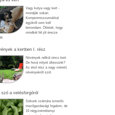
Vagy kutya vagy kert -
mondják sokan.
Kompromisszumokkal
egyikről sem kell
lemondani. Ötletek, hogy
mindkét fél jól érezze
át.
ények a kertben I. rész
Növények nélkül nincs kert.
De hová milyet ültessünk?
Az első rész a nagy méretű
növényekről szól.
 szó a vetésforgóról
Sokunk számára ismerős
mezőgazdasági fogalom, de
10 négyzetméternyi