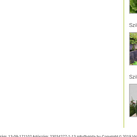
Szi
Szi
ám: 13-09-171102 Adószám: 23034277-1-13 info@virida.hu Copyright © 2019 Virid