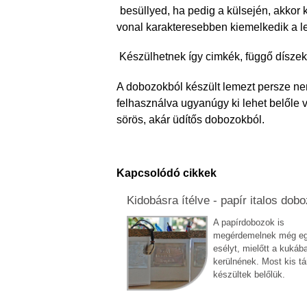
besüllyed, ha pedig a külsején, akkor
vonal karakteresebben kiemelkedik a l
Készülhetnek így cimkék, függő díszek, 
A dobozokból készült lemezt persze ne
felhasználva ugyanúgy ki lehet belőle v
sörös, akár üdítős dobozokból.
Kapcsolódó cikkek
Kidobásra ítélve - papír italos dobo
A papírdobozok is
megérdemelnek még e
esélyt, mielőtt a kukáb
kerülnének. Most kis tá
készültek belőlük.