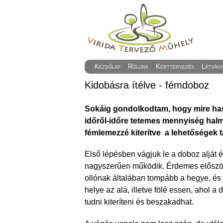
Kezdőlap
Rólunk
Kerttervezés
Látván
Kidobásra ítélve - fémdoboz
Sokáig gondolkodtam, hogy mire has
időről-időre tetemes mennyiség halm
fémlemezzé kiterítve a lehetőségek t
Első lépésben vágjuk le a doboz alját és 
nagyszerűen működik. Érdemes először 
ollónak általában tompább a hegye, és 
helye az alá, illetve fölé essen, ahol a
tudni kiteríteni és beszakadhat.