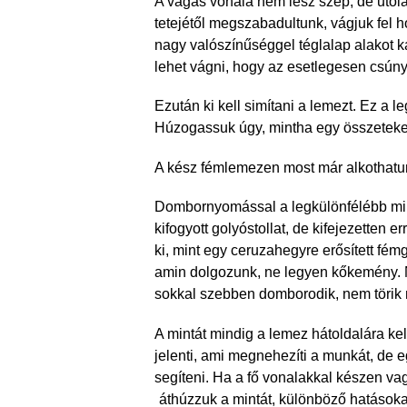
A vágás vonala nem lesz szép, de utólag
tetejétől megszabadultunk, vágjuk fel 
nagy valószínűséggel téglalap alakot 
lehet vágni, hogy az esetlegesen csún
Ezután ki kell simítani a lemezt. Ez a 
Húzogassuk úgy, mintha egy összetekert
A kész fémlemezen most már alkothatu
Dombornyomással a legkülönfélébb mint
kifogyott golyóstollat, de kifejezetten 
ki, mint egy ceruzahegyre erősített fémg
amin dolgozunk, ne legyen kőkemény. Ne
sokkal szebben domborodik, nem törik
A mintát mindig a lemez hátoldalára kel
jelenti, ami megnehezíti a munkát, de e
segíteni. Ha a fő vonalakkal készen vag
áthúzzuk a mintát, különböző
hatásoka