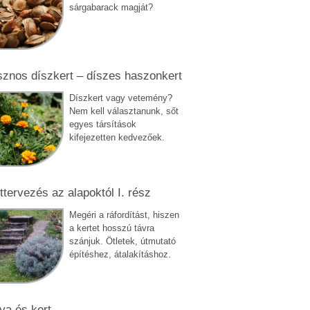
sárgabarack magját?
znos díszkert – díszes haszonkert
Díszkert vagy vetemény?
Nem kell választanunk, sőt
egyes társítások
kifejezetten kedvezőek.
ttervezés az alapoktól I. rész
Megéri a ráfordítást, hiszen
a kertet hosszú távra
szánjuk. Ötletek, útmutató
építéshez, átalakításhoz.
ya és kert