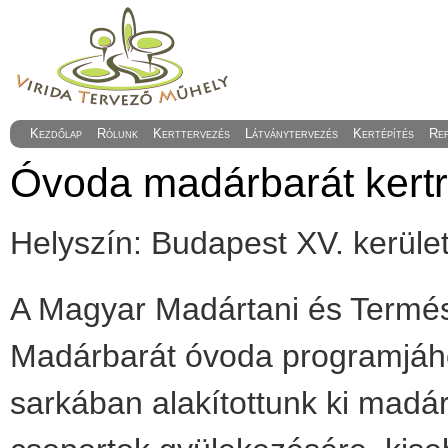
Kezdőlap
Rólunk
Kerttervezés
Látványtervezés
Kertépítés
Re
Óvoda madárbarát kertr
Helyszín: Budapest XV. kerül
A Magyar Madártani és Termé
Madárbarát óvoda programjáho
sarkában alakítottunk ki madár