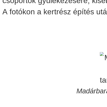
csoportok gyülekezésére, kiseb
A fotókon a kertrész építés után
Madárbará