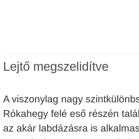
Lejtő megszelidítve
A viszonylag nagy szintkülön
Rókahegy felé eső részén talá
az akár labdázásra is alkalmas