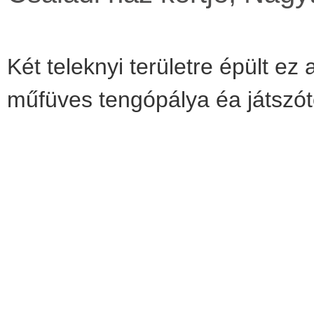
Két teleknyi területre épült e
műfüves tengópálya éa játszótér