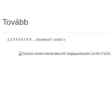
Tovább
1
2
3
4
5
6
7
8
9
…
következő ›
utolsó »
Harmo-Med Kft. Cégjegyzékszám: 13-09-171102 Ad