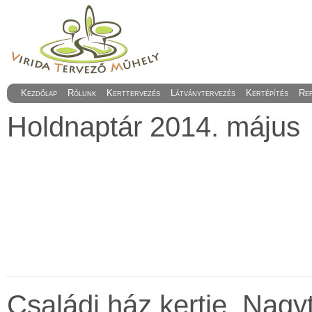
Kezdőlap
Rólunk
Kerttervezés
Látványtervezés
Kertépítés
Re
Holdnaptár 2014. május
Családi ház kertje, Nagyt