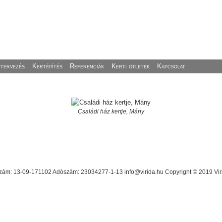
ytervezés
Kertépítés
Referenciák
Kerti ötletek
Kapcsolat
Családi ház kertje, Mány
ám: 13-09-171102 Adószám: 23034277-1-13 info@virida.hu Copyright © 2019 Virid