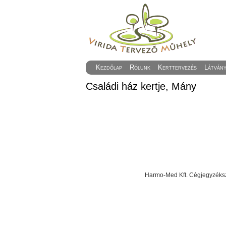
Kezdőlap
Rólunk
Kerttervezés
Látván
Családi ház kertje, Mány
Harmo-Med Kft. Cégjegyzéksz