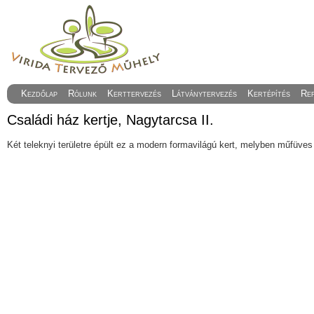
Kezdőlap
Rólunk
Kerttervezés
Látványtervezés
Kertépítés
Re
Családi ház kertje, Nagytarcsa II.
Két teleknyi területre épült ez a modern formavilágú kert, melyben műfüves t