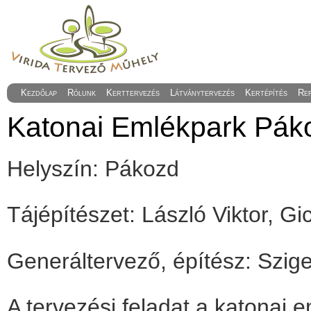
Kezdőlap
Rólunk
Kerttervezés
Látványtervezés
Kertépítés
Re
Katonai Emlékpark Pák
Helyszín: Pákozd
Tájépítészet: László Viktor, G
Generáltervező, építész: Szige
A tervezési feladat a katonai