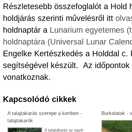
Részletesebb összefoglalót a Hold h
holdjárás szerinti művelésről
itt
olva
holdnaptár a
Lunarium egyetemes (t
holdnaptára (Universal Lunar Calen
Engelke Kertészkedés a Holddal c.
segítségével készült.
Az időpontok
vonatkoznak.
Kapcsolódó cikkek
A talajtakarás szerepe a kertben -
Burkolatok - 
talajtakarók
A talajtakarás az egyik