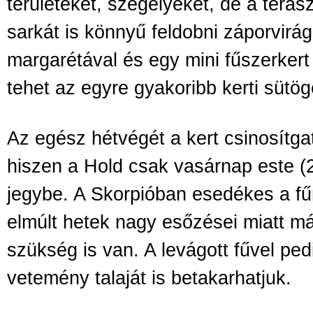
területeket, szegélyeket, de a teras
sarkát is könnyű feldobni záporvirág
margarétával és egy mini fűszerkert 
tehet az egyre gyakoribb kerti sütö
Az egész hétvégét a kert csinosítgat
hiszen a Hold csak vasárnap este (2
jegybe. A Skorpióban esedékes a fű
elmúlt hetek nagy esőzései miatt má
szükség is van. A levágott fűvel ped
vetemény talaját is betakarhatjuk.