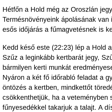
Hétfőn a Hold még az Oroszlán jegy
Termésnövényeink ápolásának van it
esős időjárás a fűmagvetésnek is k
Kedd késő este (22:23) lép a Hold 
Szűz a leginkább kertbarát jegy, S
bármilyen kerti munkát eredményes
Nyáron a két fő időrabló feladat a g
öntözés a kertben, mindkettőt töred
csökkenthetjük, ha a veteményben 
fűnyesedékkel takarjuk a talajt. A d