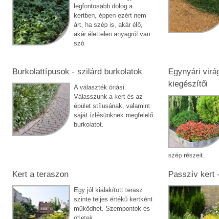
legfontosabb dolog a
kertben, éppen ezért nem
árt, ha szép is, akár élő,
akár élettelen anyagról van
szó.
Burkolattípusok - szilárd burkolatok
Egynyári virá
kiegészítői
A választék óriási.
Válasszunk a kert és az
épület stílusának, valamint
saját ízlésünknek megfelelő
burkolatot.
szép részeit.
Kert a teraszon
Passzív kert -
Egy jól kialakított terasz
szinte teljes értékű kertként
működhet. Szempontok és
ötletek.