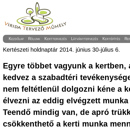
Kezdőlap
Rólunk
Kerttervezés
Látványtervezés
Kertépítés
Re
Kertészeti holdnaptár 2014. június 30-július 6.
Egyre többet vagyunk a kertben, a
kedvez a szabadtéri tevékenység
nem feltétlenül dolgozni kéne a 
élvezni az eddig elvégzett munka
Teendő mindig van, de apró trük
csökkenthető a kerti munka menn