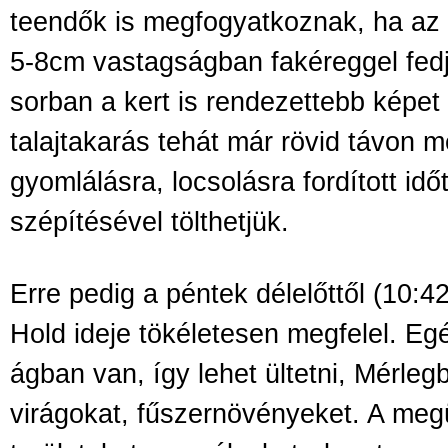
teendők is megfogyatkoznak, ha az
5-8cm vastagságban fakéreggel fedj
sorban a kert is rendezettebb képet
talajtakarás tehát már rövid távon m
gyomlálásra, locsolásra fordított időt
szépítésével tölthetjük.
Erre pedig a péntek délelőttől (10:4
Hold ideje tökéletesen megfelel. Eg
ágban van, így lehet ültetni, Mérleg
virágokat, fűszernövényeket. A meg