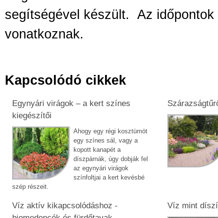
segítségével készült.
Az időpontok
vonatkoznak.
Kapcsolódó cikkek
Egynyári virágok – a kert színes
Szárazságtűr
kiegészítői
Ahogy egy régi kosztümöt
egy színes sál, vagy a
kopott kanapét a
díszpárnák, úgy dobják fel
az egynyári virágok
színfoltjai a kert kevésbé
szép részeit.
Víz aktív kikapcsolódáshoz -
Víz mint dísz
biomedencék és fürdőtavak