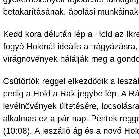
betakarításának, ápolási munkáinak 
Kedd kora délután lép a Hold az Ikr
fogyó Holdnál ideális a trágyázásra,
virágnövények hálálják meg a gond
Csütörtök reggel elkezdődik a leszál
pedig a Hold a Rák jegybe lép. A Rák
levélnövények ültetésére, locsolásra
alkalmas ez a pár nap. Péntek regge
(10:08). A leszálló ág és a növő Ho