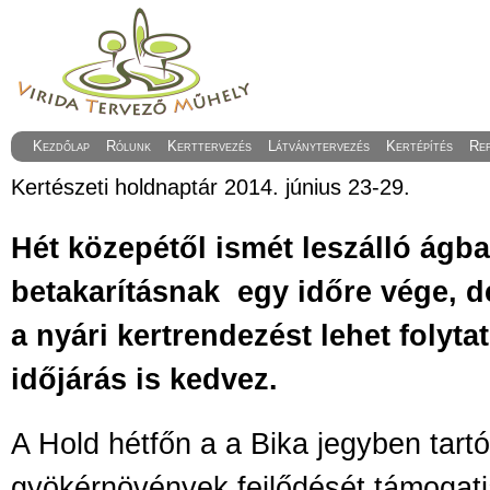
Kezdőlap
Rólunk
Kerttervezés
Látványtervezés
Kertépítés
Re
Kertészeti holdnaptár 2014. június 23-29.
Hét közepétől ismét leszálló ágba
betakarításnak
egy időre vége, d
a nyári kertrendezést lehet folyta
időjárás is kedvez.
A Hold hétfőn a a Bika jegyben tartó
gyökérnövények fejlődését támogatj