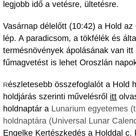
legjobb idő a vetésre, ültetésre.
Vasárnap délelőtt (10:42) a Hold az
lép. A paradicsom, a tökfélék és ál
termésnövények ápolásának van itt 
fűmagvetést is lehet Oroszlán napok
észletesebb összefoglalót a Hold h
R
holdjárás szerinti művelésről
itt
olvas
holdnaptár a
Lunarium egyetemes (t
holdnaptára (Universal Lunar Calen
Engelke Kertészkedés a Holddal c.