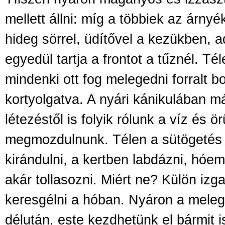
mellett állni: míg a többiek az árny
hideg sörrel, üdítővel a kezükben, 
egyedül tartja a frontot a tűznél. Té
mindenki ott fog melegedni forralt bo
kortyolgatva. A nyári kánikulában m
létezéstől is folyik rólunk a víz és ö
megmozdulnunk. Télen a sütögetés e
kirándulni, a kertben labdázni, hóe
akár tollasozni. Miért ne? Külön izg
keresgélni a hóban. Nyáron a meleg
délután, este kezdhetünk el bármit i