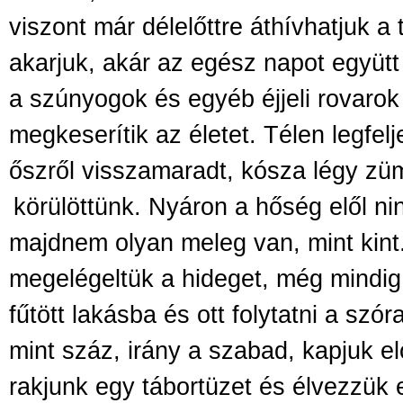
viszont már délelőttre áthívhatjuk a
akarjuk, akár az egész napot együtt 
a szúnyogok és egyéb éjjeli rovarok
megkeserítik az életet. Télen legfel
őszről visszamaradt, kósza légy z
körülöttünk. Nyáron a hőség
elől n
majdnem olyan meleg van, mint kint.
megelégeltük a hideget, még mindig
fűtött lakásba és ott folytatni a szó
mint száz, irány a szabad, kapjuk elő
rakjunk egy tábortüzet és élvezzük eg