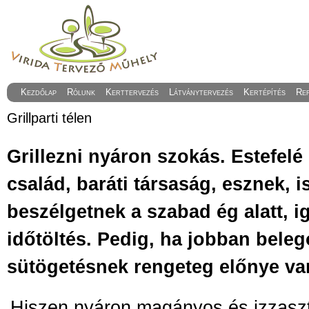
Kezdőlap
Rólunk
Kerttervezés
Látványtervezés
Kertépítés
Re
Grillparti télen
Grillezni nyáron szokás. Estefelé
család, baráti társaság, esznek, i
beszélgetnek a szabad ég alatt, 
időtöltés. Pedig, ha jobban beleg
sütögetésnek rengeteg előnye va
Hiszen nyáron magányos és izzaszt