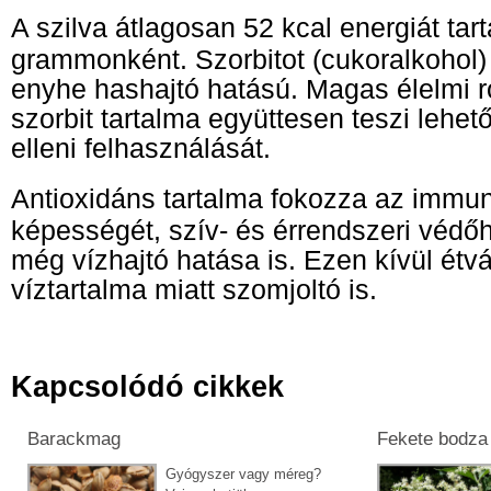
A szilva átlagosan 52 kcal energiát ta
grammonként. Szorbitot (cukoralkohol)
enyhe hashajtó hatású. Magas élelmi r
szorbit tartalma együttesen teszi lehe
elleni felhasználását.
Antioxidáns tartalma fokozza az immun
képességét, szív- és érrendszeri védő
még vízhajtó hatása is. Ezen kívül ét
víztartalma miatt szomjoltó is.
Kapcsolódó cikkek
Barackmag
Fekete bodza
Gyógyszer vagy méreg?