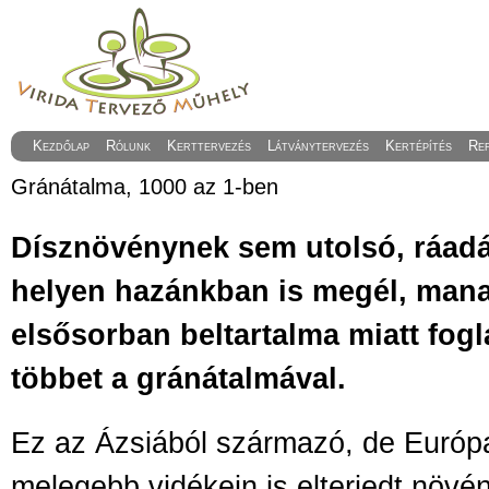
Kezdőlap
Rólunk
Kerttervezés
Látványtervezés
Kertépítés
Re
Gránátalma, 1000 az 1-ben
Dísznövénynek sem utolsó, ráadá
helyen hazánkban is megél, man
elsősorban beltartalma miatt fog
többet a gránátalmával.
Ez az Ázsiából származó, de Európ
melegebb vidékein is elterjedt növ