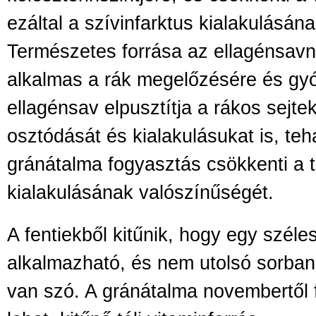
ezáltal a szívinfarktus kialakulásána
Természetes forrása az ellagénsavn
alkalmas a rák megelőzésére és gyó
ellagénsav elpusztítja a rákos sejtek
osztódását és kialakulásukat is, te
gránátalma fogyasztás csökkenti a 
kialakulásának valószínűségét.
A fentiekből kitűnik, hogy egy széle
alkalmazható, és nem utolsó sorban
van szó. A gránátalma novembertől f