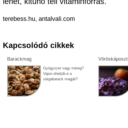
lehet, kitűnő téli vitaminforrás.
terebess.hu, antalvali.com
Kapcsolódó cikkek
Barackmag
Vöröskáposzta
Gyógyszer vagy méreg?
Vajon ehetjük-e a
sárgabarack magját?