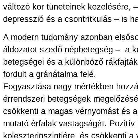
változó kor tüneteinek kezelésére, 
depresszió és a csontritkulás – is h
A modern tudomány azonban elsősor
áldozatot szedő népbetegség –
a k
betegségei és a különböző rákfajták
fordult a gránátalma felé.
Fogyasztása nagy mértékben hozzájá
érrendszeri betegségek megelőzésé
csökkenti a magas vérnyomást és 
mutató érfalak vastagságát. Pozitív
koleszterinszintjére, és csökkenti a