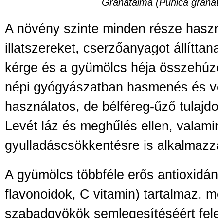
Gránátalma (Punica grana
A növény szinte minden része haszn
illatszereket, cserzőanyagot állíttana
kérge és a gyümölcs héja összehúzó
népi gyógyászatban hasmenés és vé
használatos, de bélféreg-űző tulajdo
Levét láz és meghűlés ellen, valami
gyulladáscsökkentésre is alkalmazz
A gyümölcs többféle erős antioxidáns
flavonoidok, C vitamin) tartalmaz, 
szabadgyökök semlegesítéséért fel