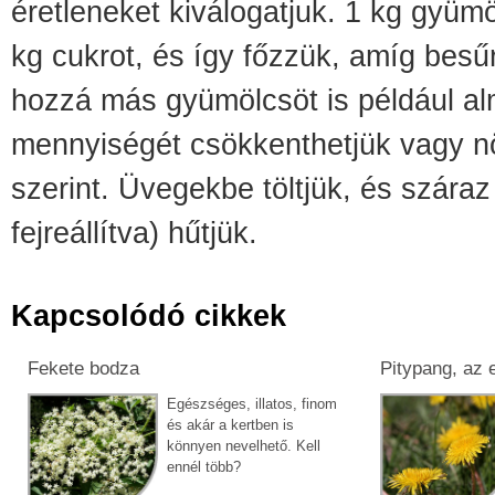
éretleneket kiválogatjuk. 1 kg gyüm
kg cukrot, és így főzzük, amíg bes
hozzá más gyümölcsöt is például al
mennyiségét csökkenthetjük vagy nö
szerint. Üvegekbe töltjük, és szára
fejreállítva)
hűtjük.
Kapcsolódó cikkek
Fekete bodza
Pitypang, az
Egészséges, illatos, finom
és akár a kertben is
könnyen nevelhető. Kell
ennél több?