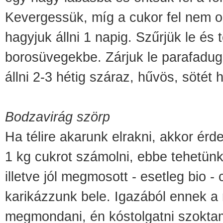
Kevergessük, míg a cukor fel nem o
hagyjuk állni 1 napig. Szűrjük le és t
borosüvegekbe. Zárjuk le parafadug
állni 2-3 hétig száraz, hűvös, sötét 
Bodzavirág szörp
Ha télire akarunk elrakni, akkor érd
1 kg cukrot számolni, ebbe tehetün
illetve jól megmosott - esetleg bio - 
karikázzunk bele. Igazából ennek 
megmondani, én kóstolgatni szoktam