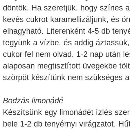
döntök. Ha szeretjük, hogy színes a
kevés cukrot karamellizáljunk, és ö
elhagyható. Literenként 4-5 db tenyé
tegyünk a vízbe, és addig áztassuk
cukor fel nem olvad. 1-2 nap után le
alaposan megtisztított üvegekbe tölt
szörpöt készítünk nem szükséges a 
Bodzás limonádé
Készítsünk egy limonádét ízlés szer
bele 1-2 db tenyérnyi virágzatot. H