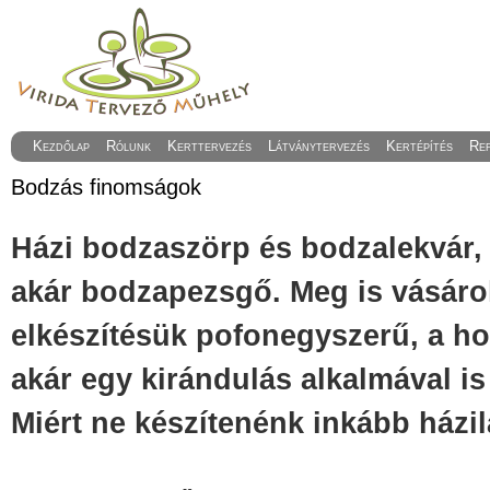
Kezdőlap
Rólunk
Kerttervezés
Látványtervezés
Kertépítés
Re
Bodzás finomságok
Házi bodzaszörp és bodzalekvár,
akár bodzapezsgő. Meg is vásárol
elkészítésük pofonegyszerű, a h
akár egy kirándulás alkalmával is
Miért ne készítenénk inkább házi