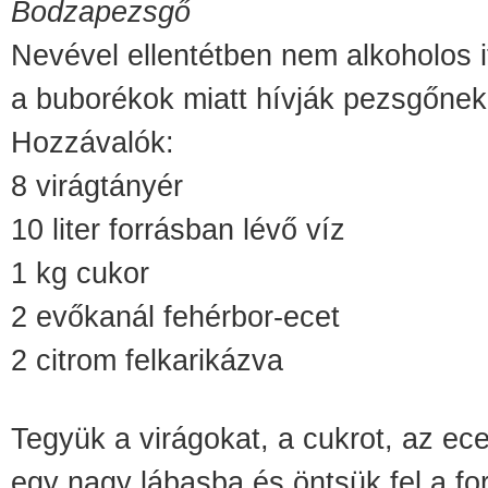
Bodzapezsgő
Nevével ellentétben nem alkoholos i
a buborékok miatt hívják pezsgőnek
Hozzávalók:
8 virágtányér
10 liter forrásban lévő víz
1 kg cukor
2 evőkanál fehérbor-ecet
2 citrom felkarikázva
Tegyük a virágokat, a cukrot, az ece
egy nagy lábasba és öntsük fel a for