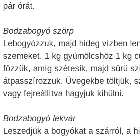
pár órát.
Bodzabogyó szörp
Lebogyózzuk, majd hideg vízben l
szemeket. 1 kg gyümölcshöz 1 kg c
főzzük, amíg szétesik, majd sűrű sz
átpasszírozzuk. Üvegekbe töltjük, 
vagy fejreállítva
hagyjuk kihűlni.
Bodzabogyó lekvár
Leszedjük a bogyókat a szárról, a h