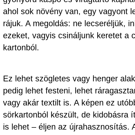
ahol sok növény van, egy vagyont le
rájuk. A megoldás: ne lecseréljük, i
ezeket, vagyis csináljunk keretet a
kartonból.
Ez lehet szögletes vagy henger alakú
pedig lehet festeni, lehet ráragaszt
vagy akár textilt is. A képen ez utóbb
sörkartonból készült, de kidobásra í
is lehet – éljen az újrahasznosítás. A