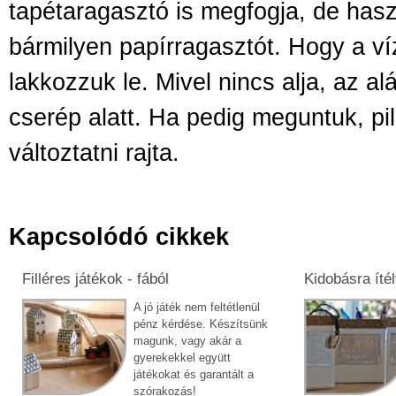
tapétaragasztó is megfogja, de has
bármilyen papírragasztót. Hogy a ví
lakkozzuk le. Mivel nincs alja, az al
cserép alatt. Ha pedig meguntuk, pil
változtatni rajta.
Kapcsolódó cikkek
Filléres játékok - fából
Kidobásra ítél
A jó játék nem feltétlenül
pénz kérdése. Készítsünk
magunk, vagy akár a
gyerekekkel együtt
játékokat és garantált a
szórakozás!