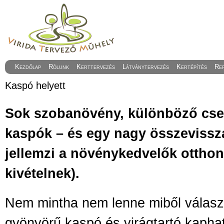
Kezdőlap
Rólunk
Kerttervezés
Látványtervezés
Kertépítés
Re
Kaspó helyett
Sok szobanövény, különböző cser
kaspók – és egy nagy összevissz
jellemzi a növénykedvelők otthonát
kivételnek).
Nem mintha nem lenne miből választ
gyönyörű kaspó és virágtartó kaphat