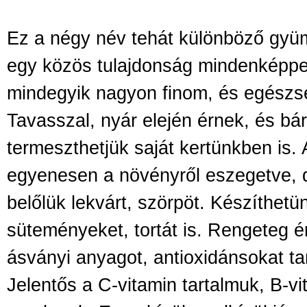
Ez a négy név tehát különböző gyüm
egy közös tulajdonság mindenképp
mindegyik nagyon finom, és egész
Tavasszal, nyár elején érnek, és bá
termeszthetjük saját kertünkben is.
egyenesen a növényről eszegetve, 
belőlük lekvárt, szörpöt. Készíthetü
süteményeket, tortát is. Rengeteg ér
ásványi anyagot, antioxidánsokat t
Jelentős a C-vitamin tartalmuk, B-v