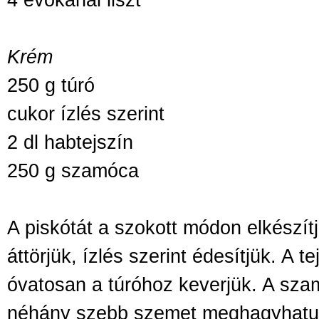
Krém
250 g túró
cukor ízlés szerint
2 dl habtejszín
250 g szamóca
A piskótát a szokott módon elkészítjü
áttörjük, ízlés szerint édesítjük. A te
óvatosan a túróhoz keverjük. A sz
néhány szebb szemet meghagyhatun