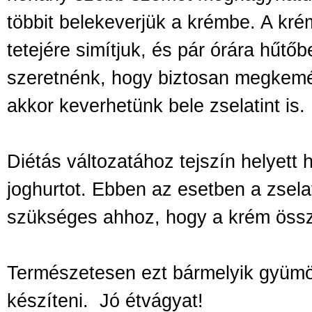
többit belekeverjük a krémbe. A krém
tetejére simítjuk, és pár órára hűtő
szeretnénk, hogy biztosan megkemén
akkor keverhetünk bele zselatint is.
Diétás változatához tejszín helyett 
joghurtot. Ebben az esetben a zsel
szükséges ahhoz, hogy a krém össz
Természetesen ezt bármelyik gyümöl
készíteni.
Jó étvágyat!