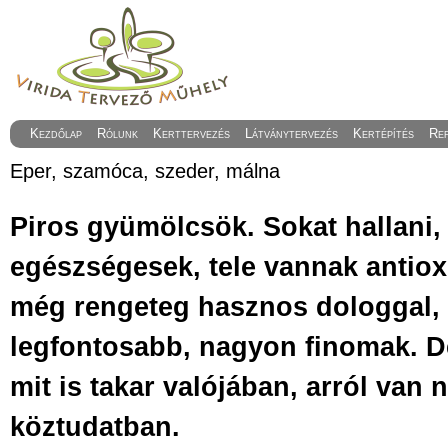
Kezdőlap
Rólunk
Kerttervezés
Látványtervezés
Kertépítés
Re
Eper, szamóca, szeder, málna
Piros gyümölcsök. Sokat hallani
egészségesek, tele vannak antio
még rengeteg hasznos dologgal, 
legfontosabb, nagyon finomak. D
mit is takar valójában, arról van 
köztudatban.