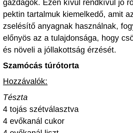
gazdagok. Ezen kívül rendkívül jó ro
pektin tartalmuk kiemelkedő, amit a
zselésítő anyagnak használnak, fo
előnyös az a tulajdonsága, hogy cs
és növeli a jóllakottság érzését.
Szamócás túrótorta
Hozzávalók:
Tészta
4 tojás szétválasztva
4 ev
őkanál cukor
4 ev
őkanál liszt