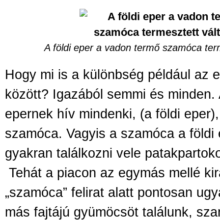
A földi eper a vadon termő szamóca ter
Hogy mi is a különbség például az 
között? Igazából semmi és minden.
epernek hív mindenki, (a földi eper)
szamóca. Vagyis a szamóca a földi 
gyakran találkozni vele patakpartok
Tehát a piacon az egymás mellé kir
„szamóca” felirat alatt pontosan ugy
más fajtájú gyümöcsöt találunk, sz