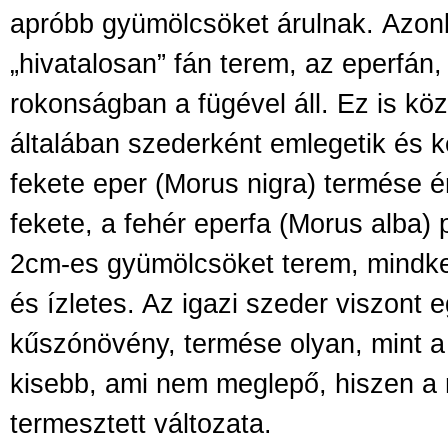
apróbb gyümölcsöket árulnak. Azon
„hivatalosan” fán terem, az eperfán,
rokonságban a fügével áll. Ez is kö
általában szederként emlegetik és ké
fekete eper (Morus nigra) termése é
fekete, a fehér eperfa (Morus alba) 
2cm-es gyümölcsöket terem, mindke
és ízletes. Az igazi szeder viszont e
kűszónövény, termése olyan, mint a
kisebb, ami nem meglepő, hiszen a
termesztett változata.