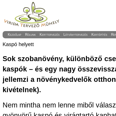
Kezdőlap
Rólunk
Kerttervezés
Látványtervezés
Kertépítés
Re
Kaspó helyett
Sok szobanövény, különböző cser
kaspók – és egy nagy összevissz
jellemzi a növénykedvelők otthonát
kivételnek).
Nem mintha nem lenne miből választ
gyönyörű kaspó és virágtartó kaphat