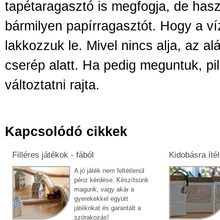
tapétaragasztó is megfogja, de has
bármilyen papírragasztót. Hogy a ví
lakkozzuk le. Mivel nincs alja, az al
cserép alatt. Ha pedig meguntuk, pil
változtatni rajta.
Kapcsolódó cikkek
Filléres játékok - fából
Kidobásra ítél
A jó játék nem feltétlenül
pénz kérdése. Készítsünk
magunk, vagy akár a
gyerekekkel együtt
játékokat és garantált a
szórakozás!