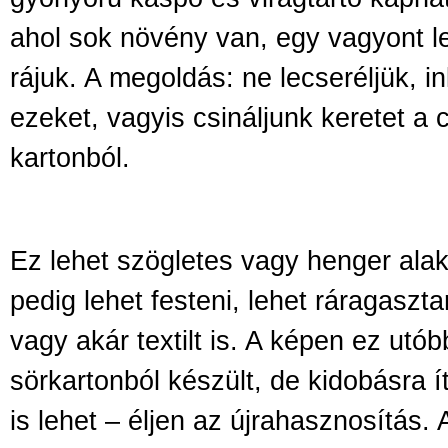
ahol sok növény van, egy vagyont le
rájuk. A megoldás: ne lecseréljük, i
ezeket, vagyis csináljunk keretet a
kartonból.
Ez lehet szögletes vagy henger alakú
pedig lehet festeni, lehet ráragaszt
vagy akár textilt is. A képen ez utóbb
sörkartonból készült, de kidobásra í
is lehet – éljen az újrahasznosítás. A