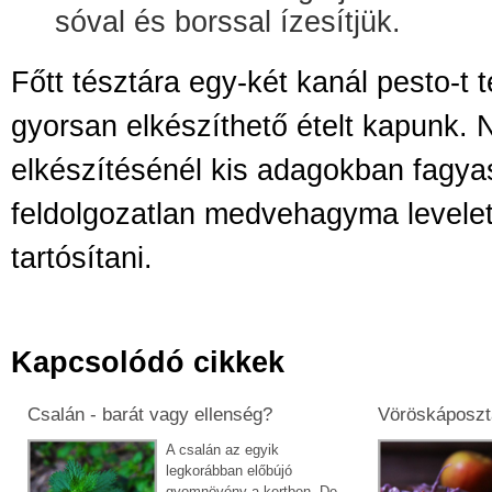
sóval és borssal ízesítjük.
Főtt tésztára egy-két kanál pesto-t 
gyorsan elkészíthető ételt kapunk.
elkészítésénél kis adagokban fagya
feldolgozatlan medvehagyma levelet 
tartósítani.
Kapcsolódó cikkek
Csalán - barát vagy ellenség?
Vöröskáposzta
A csalán az egyik
legkorábban előbújó
gyomnövény a kertben. De