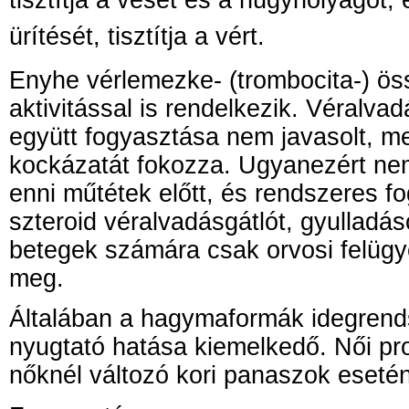
ürítését, tisztítja a vért.
Enyhe vérlemezke- (trombocita-) ös
aktivitással is rendelkezik. Véralva
együtt fogyasztása nem javasolt, me
kockázatát fokozza. Ugyanezért n
enni műtétek előtt, és rendszeres 
szteroid véralvadásgátlót, gyulladá
betegek számára csak orvosi felügy
meg.
Általában a hagymaformák idegrend
nyugtató hatása kiemelkedő. Női pro
nőknél változó kori panaszok esetén