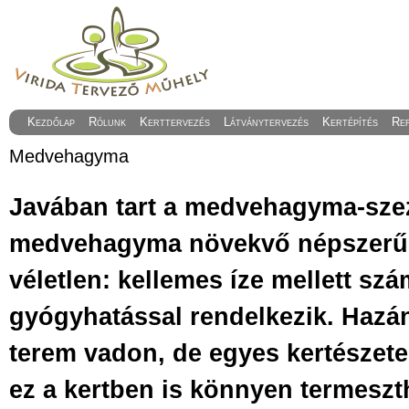
Kezdőlap
Rólunk
Kerttervezés
Látványtervezés
Kertépítés
Re
Medvehagyma
Javában tart a medvehagyma-sze
medvehagyma növekvő népszer
véletlen: kellemes íze mellett szá
gyógyhatással rendelkezik. Hazá
terem vadon, de egyes kertészet
ez a kertben is könnyen termeszt