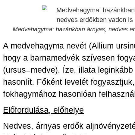
Medvehagyma: hazánkban árnyas, nedves er
A medvehagyma nevét (Allium ursin
hogy a barnamedvék szívesen fogya
(ursus=medve). Íze, illata leginkáb
hasonlít. Főként levelét fogyasztju
fokhagymához hasonlóan felhaszná
Előfordulása, előhelye
Nedves, árnyas erdők aljnövényzeté