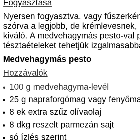
Fogyasztása
Nyersen fogyasztva, vagy fűszerként
szórva a legjobb, de krémlevesnek, 
kiváló. A medvehagymás pesto-val 
tésztaételeket tehetjük izgalmasabb
Medvehagymás pesto
Hozzávalók
100 g medvehagyma-levél
25 g napraforgómag vagy fenyőm
8 ek extra szűz olívaolaj
8 dkg reszelt parmezán sajt
só ízlés szerint