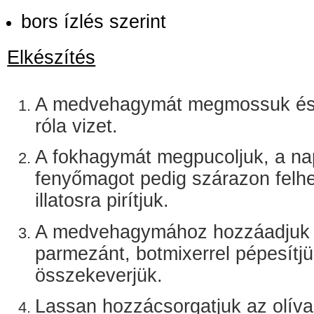
bors ízlés szerint
Elkészítés
A medvehagymát megmossuk és 
róla vizet.
A fokhagymát megpucoljuk, a na
fenyőmagot pedig szárazon felhe
illatosra pirítjuk.
A medvehagymához hozzáadjuk 
parmezánt, botmixerrel pépesítj
összekeverjük.
Lassan hozzácsorgatjuk az olívao