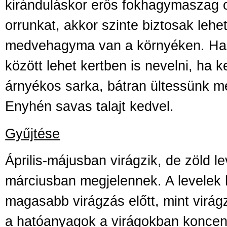
kiránduláskor erős fokhagymaszag 
orrunkat, akkor szinte biztosak leh
medvehagyma van a környéken. Ha
között lehet kertben is nevelni, ha 
árnyékos sarka, bátran ültessünk 
Enyhén savas talajt kedvel.
Gyűjtése
Április-májusban virágzik, de zöld le
márciusban megjelennek. A levelek 
magasabb virágzás előtt, mint virág
a hatóanyagok a virágokban koncent