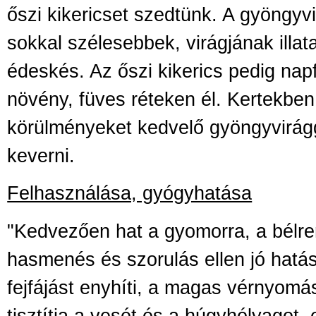
őszi kikericset szedtünk. A gyöngyvi
sokkal szélesebbek, virágjának illat
édeskés. Az őszi kikerics pedig na
növény, füves réteken él. Kertekben
körülményeket kedvelő gyöngyvirág
keverni.
Felhasználása, gyógyhatása
"Kedvezően hat a gyomorra, a bélre
hasmenés és szorulás ellen jó hatás
fejfájást enyhíti, a magas vérnyomá
tisztítja a vesét és a húgyhólyagot, e