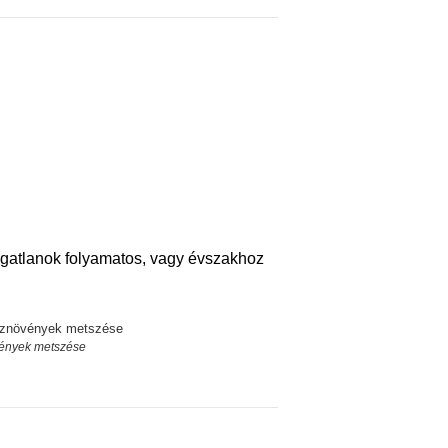
ngatlanok folyamatos, vagy évszakhoz
vények metszése