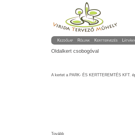
Kezdőlap
Rólunk
Kerttervezés
Látván
Oldalkert csobogóval
A kertet a PARK- ÉS KERTTEREMTÉS KFT. épí
Tovább