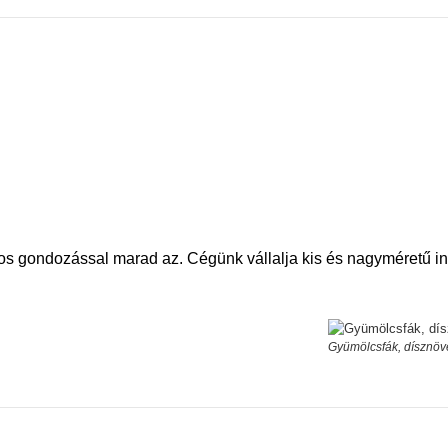
tos gondozással marad az. Cégünk vállalja kis és nagyméretű i
Gyümölcsfák, dísznö