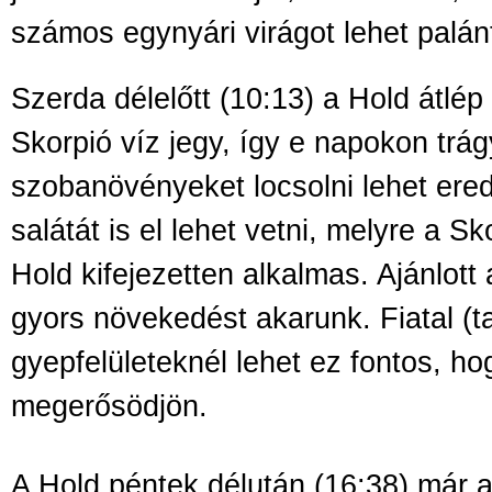
számos egynyári virágot lehet palán
Szerda délelőtt (10:13) a Hold átlép
Skorpió víz jegy, így e napokon trág
szobanövényeket locsolni lehet ere
salátát is el lehet vetni, melyre a S
Hold kifejezetten alkalmas. Ajánlott 
gyors növekedést akarunk. Fiatal (ta
gyepfelületeknél lehet ez fontos, ho
megerősödjön.
A Hold péntek délután (16:38) már a