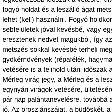
fogyó holdat és a leszálló ágat mets
lehet (kell) használni. Fogyó holdkor
sebfelületek jóval kevésbé, vagy eg
eresztenek nedvet magukból, így az
metszés sokkal kevésbé terheli meg
gyökérnövények (répafélék, hagymaf
vetésére is a telihold utáni időszak
Mérleg virág jegy, a Mérleg és a les
egynyári virágok vetésére, ültetésére
pár nap palántanevelésre, továbbá a
jó. Az oroszlánszájat, a büdöskét, a