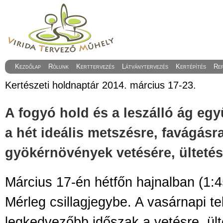
Kezdőlap
Rólunk
Kerttervezés
Látványtervezés
Kertépítés
Re
Kertészeti holdnaptár 2014. március 17-23.
A fogyó hold és a leszálló ág egy
a hét ideális metszésre, favágásr
gyökérnövények vetésére, ültetés
Március 17-én hétfőn hajnalban (1:4
Mérleg csillagjegybe. A vasárnapi tel
legkedvezőbb időszak a vetésre, ült