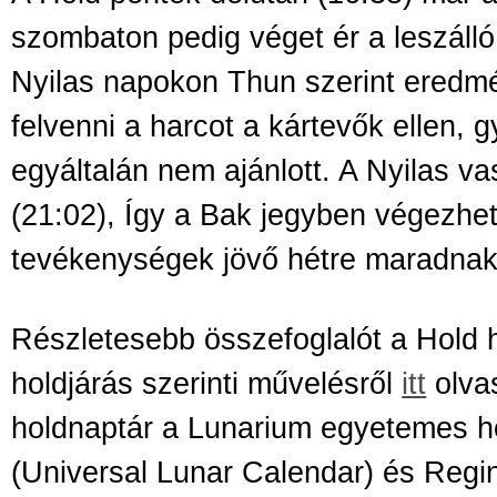
szombaton pedig véget ér a leszálló 
Nyilas napokon Thun szerint eredm
felvenni a harcot a kártevők ellen, g
egyáltalán nem ajánlott. A Nyilas va
(21:02), Így a Bak jegyben végezhet
tevékenységek jövő hétre maradnak
Részletesebb összefoglalót a Hold h
holdjárás szerinti művelésről
itt
olvas
holdnaptár a Lunarium egyetemes h
(Universal Lunar Calendar) és Regi