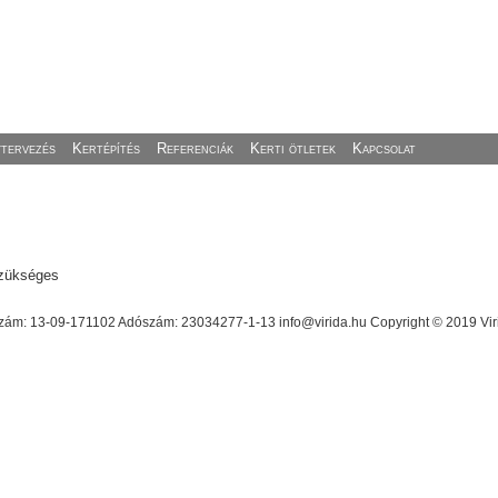
ytervezés
Kertépítés
Referenciák
Kerti ötletek
Kapcsolat
zükséges
ám: 13-09-171102 Adószám: 23034277-1-13 info@virida.hu Copyright © 2019 Virid