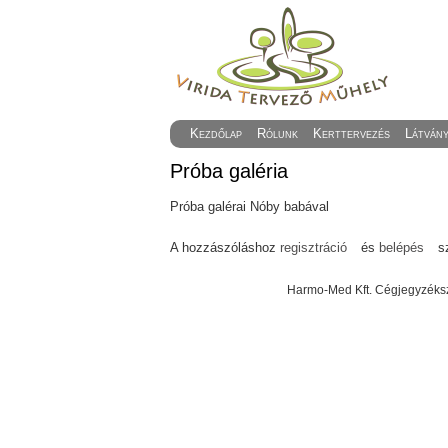
Kezdőlap
Rólunk
Kerttervezés
Látván
Próba galéria
Próba galérai Nóby babával
A hozzászóláshoz
regisztráció
és
belépés
s
Harmo-Med Kft. Cégjegyzéksz