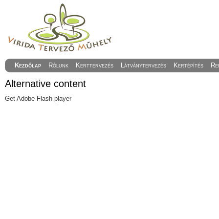
Kezdőlap
Rólunk
Kerttervezés
Látványtervezés
Kertépítés
Re
Alternative content
Get Adobe Flash player