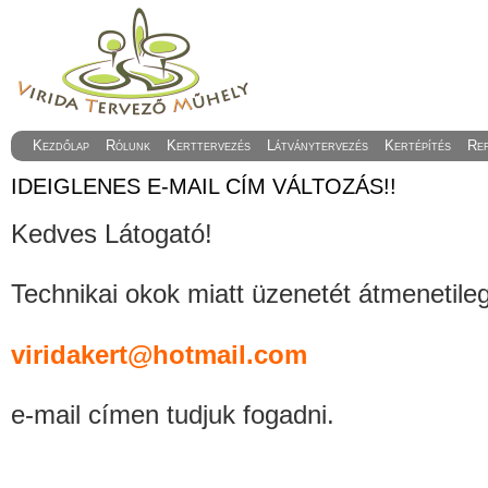
Kezdőlap
Rólunk
Kerttervezés
Látványtervezés
Kertépítés
Re
IDEIGLENES E-MAIL CÍM VÁLTOZÁS!!
Kedves Látogató!
Technikai okok miatt üzenetét átmenetile
viridakert@hotmail.com
e-mail címen tudjuk fogadni.