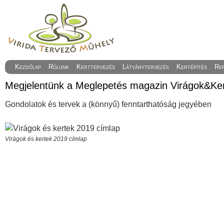
Kezdőlap
Rólunk
Kerttervezés
Látványtervezés
Kertépítés
Re
Megjelentünk a Meglepetés magazin Virágok&Ke
Gondolatok és tervek a (könnyű) fenntarthatóság jegyében
Virágok és kertek 2019 címlap