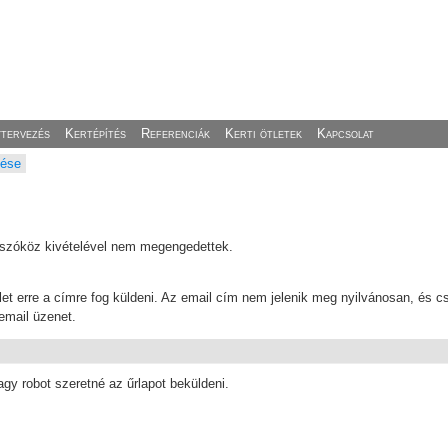
ytervezés
Kertépítés
Referenciák
Kerti ötletek
Kapcsolat
lése
 a szóköz kivételével nem megengedettek.
t erre a címre fog küldeni. Az email cím nem jelenik meg nyilvánosan, és csa
email üzenet.
agy robot szeretné az űrlapot beküldeni.