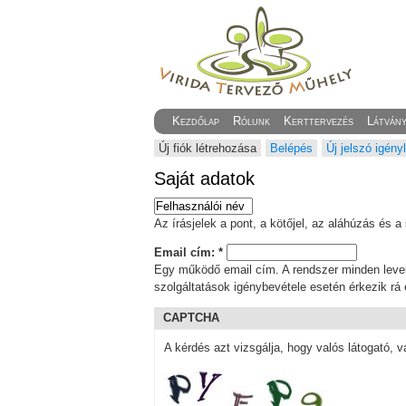
Kezdőlap
Rólunk
Kerttervezés
Látván
Új fiók létrehozása
Belépés
Új jelszó igény
Saját adatok
Az írásjelek a pont, a kötőjel, az aláhúzás és
Email cím:
*
Egy működő email cím. A rendszer minden levele
szolgáltatások igénybevétele esetén érkezik rá 
CAPTCHA
A kérdés azt vizsgálja, hogy valós látogató, v