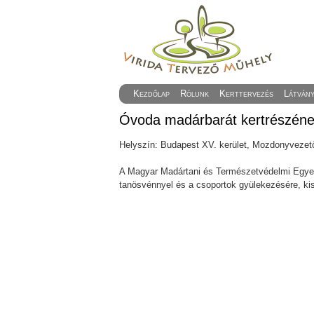
Kezdőlap
Rólunk
Kerttervezés
Látván
Óvoda madárbarát kertrészének
Helyszín: Budapest XV. kerület, Mozdonyvezet
A Magyar Madártani és Természetvédelmi Egyes
tanösvénnyel és a csoportok gyülekezésére, kise