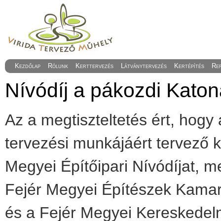
Kezdőlap
Rólunk
Kerttervezés
Látványtervezés
Kertépítés
Re
Nívódíj a pákozdi Kato
Az a megtiszteltetés ért, ho
tervezési munkájáért tervező 
Megyei Építőipari Nívódíjat, m
Fejér Megyei Építészek Kamar
és a Fejér Megyei Kereskedelm