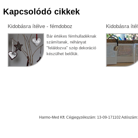
Kapcsolódó cikkek
Kidobásra ítélve - fémdoboz
Kidobásra ítél
Bár értékes fémhulladéknak
számítanak, néhányat
"feláldozva" szép dekoráció
készülhet belőlük.
Harmo-Med Kft. Cégjegyzékszám: 13-09-171102 Adószám: 23