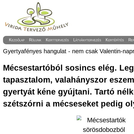
Kezdőlap
Rólunk
Kerttervezés
Látványtervezés
Kertépítés
Re
Gyertyafényes hangulat - nem csak Valentin-nap
Mécsestartóból sosincs elég. Leg
tapasztalom, valahányszor eszem
gyertyát kéne gyújtani. Tartó nél
szétszórni a mécseseket pedig oly