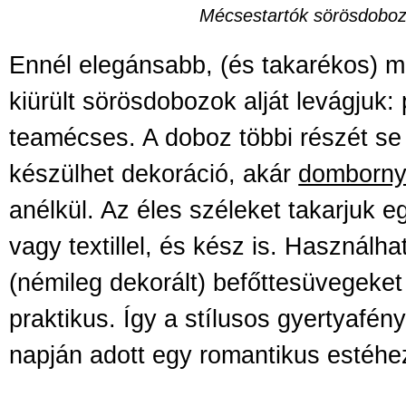
Mécsestartók sörösdoboz
Ennél elegánsabb, (és takarékos) m
kiürült sörösdobozok alját levágjuk: 
teamécses. A doboz többi részét se 
készülhet dekoráció, akár
domborn
anélkül. Az éles széleket takarjuk e
vagy textillel, és kész is. Használh
(némileg dekorált) befőttesüvegeket 
praktikus. Így a stílusos gyertyafén
napján adott egy romantikus estéhe